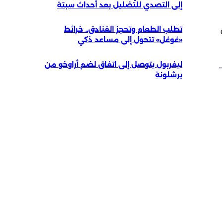
إلى التصدي للتضليل بعد أحداث سبتة
تطلب الطعام وتحجز الفنادق.. خرائط
«غوغل» تتحول إلى مساعد ذكي
ليفربول يتوصل إلى اتفاق لضم أراوخو من
برشلونة