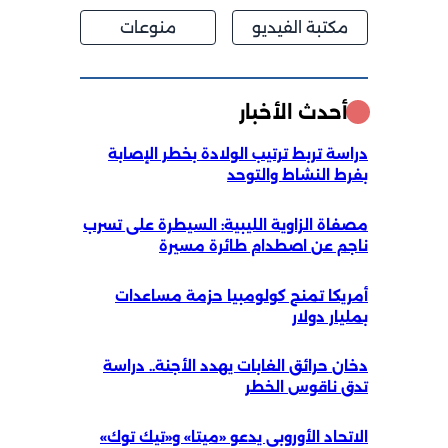
مكتبة الفيديو
منوعات
أحدث الأخبار
دراسة تربط ترتيب الولادة بخطر الإصابة
بفرط النشاط والتوحد
مصفاة الزاوية الليبية: السيطرة على تسرب
ناجم عن اصطدام طائرة مسيرة
أمريكا تمنح كولومبيا حزمة مساعدات
بمليار دولار
دخان حرائق الغابات يهدد الأجنة.. دراسة
تدق ناقوس الخطر
الاتحاد الأوروبي يدعو «ميتا» و«تيك توك»