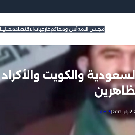
مجلس الامه
أمن ومحاكم
خارجيات
الاقتصاد
محــليــ
لسعودية والكويت والأكراد
ظاهرين
2013
|
خارجيات