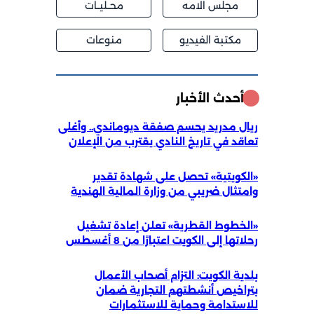
مجلس الامه
محــليــات
مكتبة الفيديو
منوعات
أحدث الأخبار
ريال مدريد يحسم صفقة ديوماندي.. وأغلى
تعاقد في تاريخ النادي يقترب من الإعلان
«الكويتية» تحصل على شهادة تقدير
وامتثال ضريبي من وزارة المالية الهندية
«الخطوط القطرية» تعلن إعادة تشغيل
رحلاتها إلى الكويت اعتبارًا من 8 أغسطس
بلدية الكويت: التزام أصحاب الأعمال
بتراخيص أنشطتهم التجارية ضمان
للاستدامة وحماية للاستثمارات