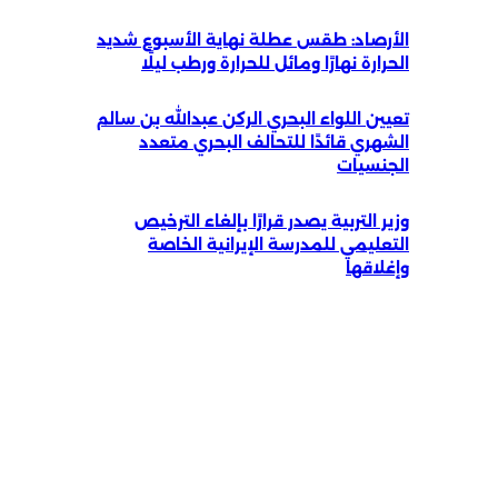
الأرصاد: طقس عطلة نهاية الأسبوع شديد
الحرارة نهارًا ومائل للحرارة ورطب ليلًا
تعيين اللواء البحري الركن عبدالله بن سالم
الشهري قائدًا للتحالف البحري متعدد
الجنسيات
وزير التربية يصدر قرارًا بإلغاء الترخيص
التعليمي للمدرسة الإيرانية الخاصة
وإغلاقها