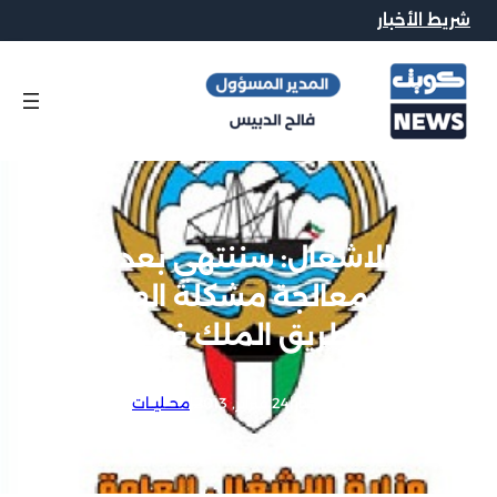
شريط الأخبار
وزارة الاشغال: سننتهي بعد ساعة
من معالجة مشكلة الهبوط
بطريق الملك فهد
محرر الاخبار
|
24 فبراير, 2013
|
محــليــات