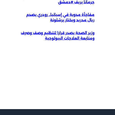
جرمانا بريف #دمشق
مفاجأة مدوية في إسبانيا.. رودري يصدم
ريال مدريد ويختار برشلونة
وزير الصحة يصدر قرارا لتنظيم وصف وصرف
ومتابعة العلاجات البيولوجية