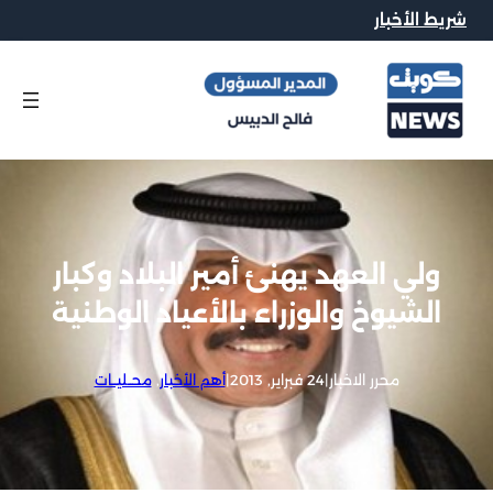
شريط الأخبار
ولي العهد يهنئ أمير البلاد وكبار
الشيوخ والوزراء بالأعياد الوطنية
محرر الاخبار
|
24 فبراير, 2013
|
أهم الأخبار
, 
محــليــات