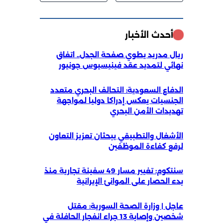
أحدث الأخبار
ريال مدريد يطوي صفحة الجدل.. اتفاق
نهائي لتمديد عقد فينيسيوس جونيور
الدفاع السعودية: التحالف البحري متعدد
الجنسيات يعكس إدراكا دوليا لمواجهة
تهديدات الأمن البحري
الأشغال والتطبيقي يبحثان تعزيز التعاون
لرفع كفاءة الموظفين
سنتكوم: تغيير مسار 49 سفينة تجارية منذ
بدء الحصار على الموانئ الإيرانية
عاجل | وزارة الصحة السورية: مقتل
شخصين وإصابة 13 جراء انفجار الحافلة في