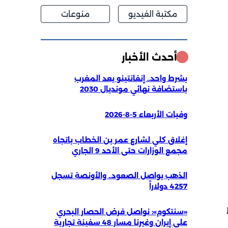
مكتبة الفيديو
منوعات
أحدث الأخبار
بشرط واحد.. إنفانتينو يعد المغرب
باستضافة نهائي مونديال 2030
وفيات الأربعاء 5-8-2026
إغلاق كلي لشارع عمر بن الخطاب باتجاه
مجمع الوزارات حتى الأحد 9 الجاري
الذهب يواصل الصعود.. والأونصة تسجل
4257 دولاراً
«سنتكوم»: نواصل فرض الحصار البحري
على إيران وغيرنا مسار 48 سفينة تجارية