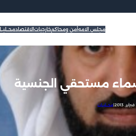
مجلس الامه
أمن ومحاكم
خارجيات
الاقتصاد
محــليــ
أسماء مستحقي الجنسية
2
|
محــليــات