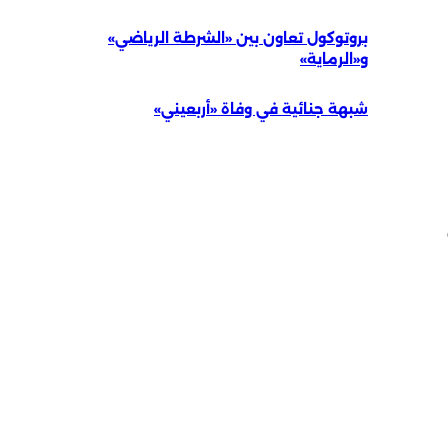
بروتوكول تعاون بين «الشرطة الرياضي»
و«الرماية»
شبهة جنائية في وفاة «أربعيني»