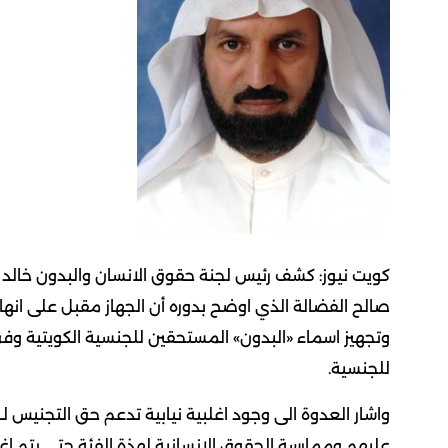
كويت نيوز: كشف رئيس لجنة حقوق الانسان والبدون خالد ال
صالح الفضالة الذي اوضح بدوره أن الجهاز مقبل على انها
وتجهيز اسماء «البدون» المستحقين للجنسية الكويتية وف
للجنسية.
واشار العدوة الى وجود اغلبية نيابية تدعم حق التجني
عليهم وممارسة الحقوق الانسانية لهذة الفئة حتى يتم اغ