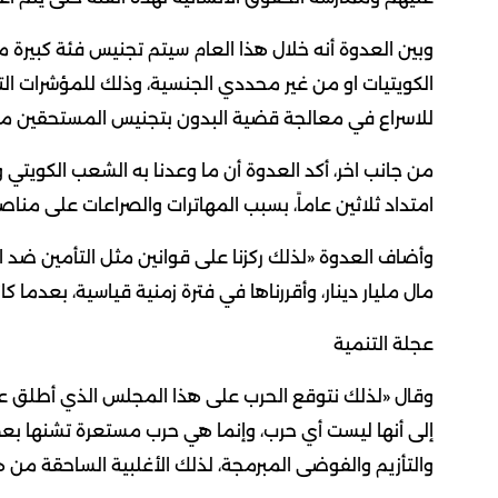
وبين العدوة أنه خلال هذا العام سيتم تجنيس فئة كبيرة م
الكويتيات او من غير محددي الجنسية، وذلك للمؤشرات التي
للاسراع في معالجة قضية البدون بتجنيس المستحقين من
من جانب اخر، أكد العدوة أن ما وعدنا به الشعب الكويتي و
امتداد ثلاثين عاماً، بسبب المهاترات والصراعات على مناص
وأضاف العدوة «لذلك ركزنا على قوانين مثل التأمين ضد ا
مال مليار دينار، وأقررناها في فترة زمنية قياسية، بعدم
عجلة التنمية
وقال «لذلك نتوقع الحرب على هذا المجلس الذي أطلق عجل
إلى أنها ليست أي حرب، وإنما هي حرب مستعرة تشنها بعض
والتأزيم والفوضى المبرمجة، لذلك الأغلبية الساحقة م