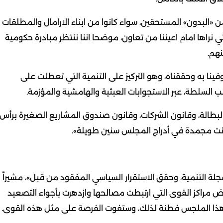
ن «البدون» المستحقين، سواء كانوا من ابناء الارامال والمطلقات
 نراها امام اعيننا من تعاون، موضحا اننا ننتظر مبادرة حكومية
هم.
فينا به وحققناه، وهو التركيز على التنمية التي تعطلت على
ب السلطة، عبر الاستجوابات العبثية والهامشية والمؤزمة.
لبطالة، وقانون الشركات، وقانون صندوق المشاريع الصغيرة برأس
ا كانت مجمدة في أدراج المجلس سنين طويلة».
ة التنمية، وحقق الاستقرار السياسي المفقود من قبل»، مشيراً
 مراكز القوى التي ارتبطت مصالحها وازدهرت بأجواء التصعيد
ن هذا الملجس فطنة لذلك، وستفوت الفرصة على مثل هذه القوى.