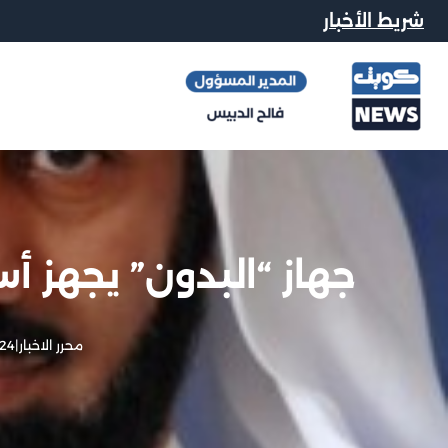
شريط الأخبار
جهاز “البدون” يجهز 
محرر الاخبار
|
24 فبراير, 013