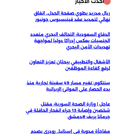
أحدث الأخبار
ريال مدريد يطوي صفحة الجدل.. اتفاق
نهائي لتمديد عقد فينيسيوس جونيور
الدفاع السعودية: التحالف البحري متعدد
الجنسيات يعكس إدراكا دوليا لمواجهة
تهديدات الأمن البحري
الأشغال والتطبيقي يبحثان تعزيز التعاون
لرفع كفاءة الموظفين
سنتكوم: تغيير مسار 49 سفينة تجارية منذ
بدء الحصار على الموانئ الإيرانية
عاجل | وزارة الصحة السورية: مقتل
شخصين وإصابة 13 جراء انفجار الحافلة في
جرمانا بريف #دمشق
مفاجأة مدوية في إسبانيا.. رودري يصدم