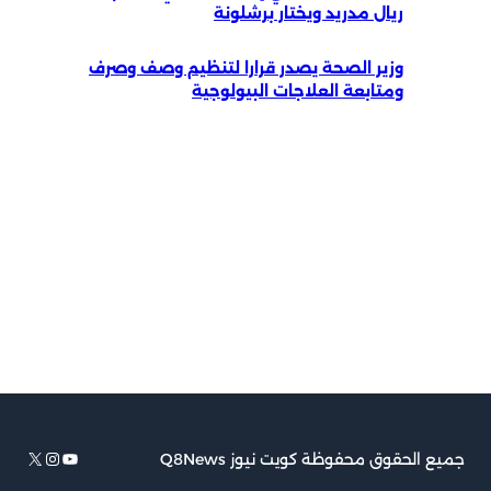
ريال مدريد ويختار برشلونة
وزير الصحة يصدر قرارا لتنظيم وصف وصرف
ومتابعة العلاجات البيولوجية
يوتيوب
إكس
إنستجرام
جميع الحقوق محفوظة كويت نيوز Q8News