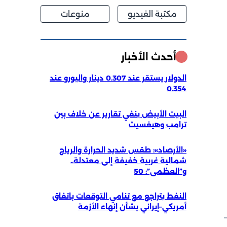
مكتبة الفيديو
منوعات
أحدث الأخبار
الدولار يستقر عند 0.307 دينار واليورو عند
0.354
البيت الأبيض ينفي تقارير عن خلاف بين
ترامب وهيغسيث
«الأرصاد»: طقس شديد الحرارة والرياح
شمالية غربية خفيفة إلى معتدلة..
و”العظمى”: 50
النفط يتراجع مع تنامي التوقعات باتفاق
أمريكي–إيراني بشأن إنهاء الأزمة