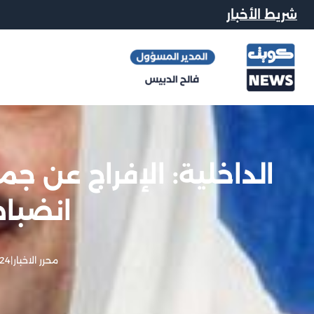
شريط الأخبار
الداخلية: الإفراج عن ج
انضباط
محرر الاخبار
|
24 فبراير, 013