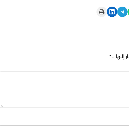
Print this Page
Share on LinkedIn
Share on Telegram
 إليها بـ
*