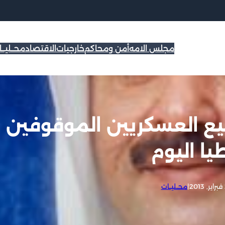
مجلس الامه
أمن ومحاكم
خارجيات
الاقتصاد
محــليــ
ميع العسكريين الموقوفين
يا اليوم
2
|
محــليــات