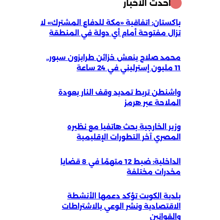
أحدث الأخبار
باكستان: اتفاقية «مكة للدفاع المشترك» لا
تزال مفتوحة أمام أي دولة في المنطقة
محمد صلاح ينعش خزائن طرابزون سبور..
11 مليون إسترليني في 24 ساعة
واشنطن تربط تمديد وقف النار بعودة
الملاحة عبر هرمز
وزير الخارجية بحث هاتفيا مع نظيره
المصري آخر التطورات الإقليمية
الداخلية: ضبط 12 متهمًا في 8 قضايا
مخدرات مختلفة
بلدية الكويت تؤكد دعمها الأنشطة
الاقتصادية ونشر الوعي بالاشتراطات
والقوانين