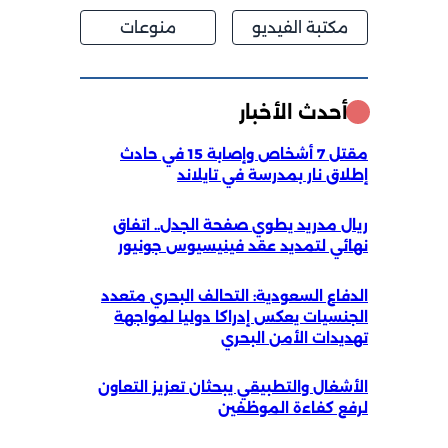
مكتبة الفيديو
منوعات
أحدث الأخبار
مقتل 7 أشخاص وإصابة 15 في حادث
إطلاق نار بمدرسة في تايلاند
ريال مدريد يطوي صفحة الجدل.. اتفاق
نهائي لتمديد عقد فينيسيوس جونيور
الدفاع السعودية: التحالف البحري متعدد
الجنسيات يعكس إدراكا دوليا لمواجهة
تهديدات الأمن البحري
الأشغال والتطبيقي يبحثان تعزيز التعاون
لرفع كفاءة الموظفين