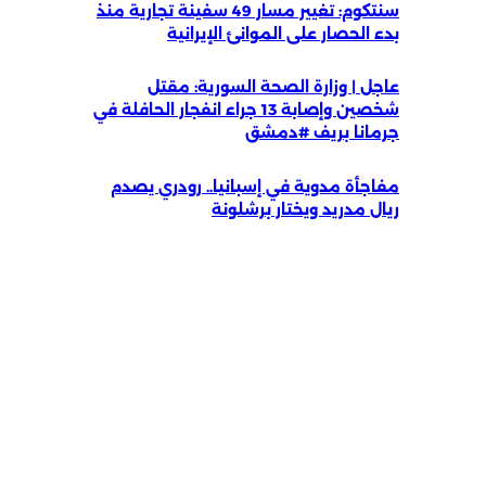
سنتكوم: تغيير مسار 49 سفينة تجارية منذ
بدء الحصار على الموانئ الإيرانية
عاجل | وزارة الصحة السورية: مقتل
شخصين وإصابة 13 جراء انفجار الحافلة في
جرمانا بريف #دمشق
مفاجأة مدوية في إسبانيا.. رودري يصدم
ريال مدريد ويختار برشلونة