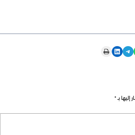
Print this Page
Share on LinkedIn
Share on Telegram
 إليها بـ
*