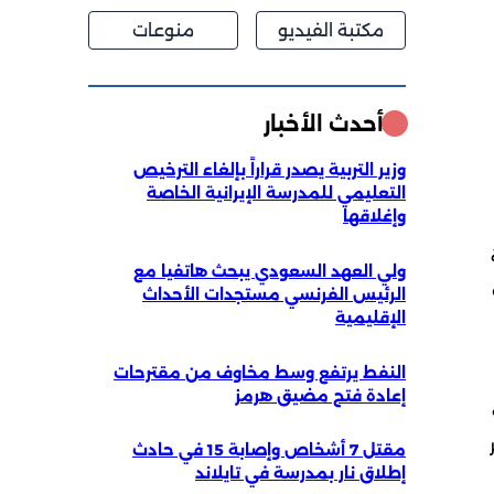
مكتبة الفيديو
منوعات
أحدث الأخبار
وزير التربية يصدر قراراً بإلغاء الترخيص
التعليمي للمدرسة الإيرانية الخاصة
وإغلاقها
ولي العهد السعودي يبحث هاتفيا مع
لك
الرئيس الفرنسي مستجدات الأحداث
الإقليمية
النفط يرتفع وسط مخاوف من مقترحات
إعادة فتح مضيق هرمز
مقتل 7 أشخاص وإصابة 15 في حادث
إطلاق نار بمدرسة في تايلاند