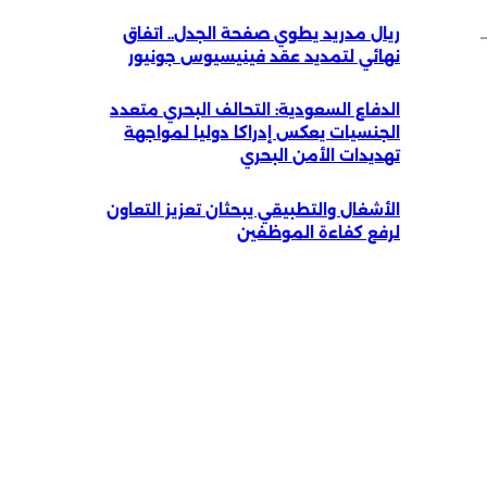
ريال مدريد يطوي صفحة الجدل.. اتفاق
نهائي لتمديد عقد فينيسيوس جونيور
الدفاع السعودية: التحالف البحري متعدد
الجنسيات يعكس إدراكا دوليا لمواجهة
تهديدات الأمن البحري
الأشغال والتطبيقي يبحثان تعزيز التعاون
لرفع كفاءة الموظفين