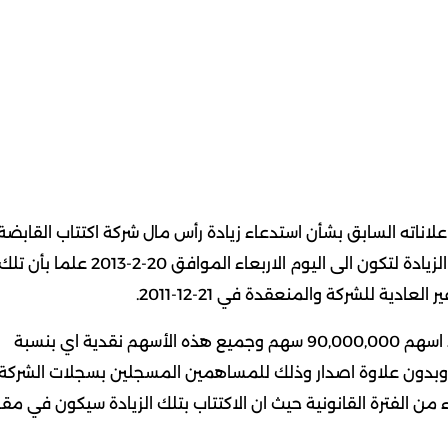
علاناته السابق بشأن استدعاء زيادة رأس مال شركة اكتتاب القابضة
(اكتتاب) فقد افادته الشركة بتمديد فترة الاكتتاب في تلك الزيادة لتكون الى اليوم الاربعاء الموافق 20-2-2013 علما بأن ت
ية للشركة والمنعقدة في 21-12-2011.
حيث تكون من 22,862,423 د.ك الى 31,862,423 د.ك بعدد اسهم 90,000,000 سهم وجميع هذه الأسهم نقدية اي بنسبة
ة 100 فلس للسهم الواحد وبدون علاوة اصدار وذلك للمساهمين المسجلين بسجلات الشركة
الانتهاء من الفترة القانونية حيث ان الاكتتاب بتلك الزيادة سيكون في مقر