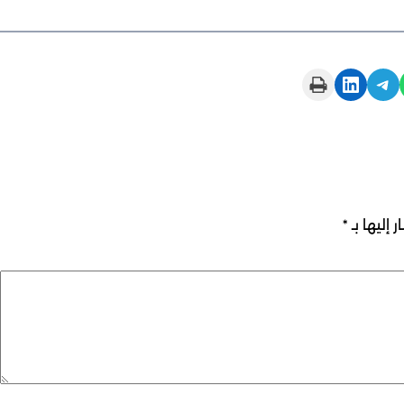
Print this Page
Share on LinkedIn
Share on Telegram
 إليها بـ
*