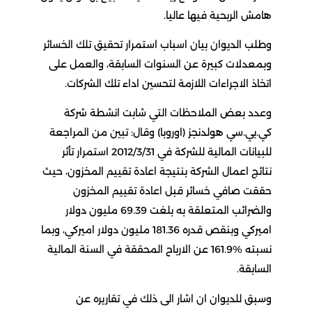
هامش الربحية فيها عاليا.
وطلب الديوان بيان اسباب استمرار تحقيق تلك الخسائر
وبمعدلات كبيرة عن السنوات السابقة، والعمل على
اتخاذ الاجراءات اللازمة لتحسين اداء تلك الشركات.
وعدد بعض الملاحظات التي شابت انشطة شركة
كي.بي.سي هولدنجز (اوروبا) وقال: تبين من المراجعة
للبيانات المالية للشركة في 2012/3/31 استمرار تأثر
نتائج اعمال الشركة بنتيجة اعادة تقييم المخزون، حيث
حققت صافي خسائر قبل اعادة تقييم المخزون
والضرائب المتعلقة به بلغت 69.39 مليون دولار
اميركي وبنقص قدره 181.36 مليون دولار اميركي، وبما
نسبته %161.9 عن الارباح المحققة في السنة المالية
السابقة.
وسبق للديوان ان اشار الى ذلك في تقاريره عن