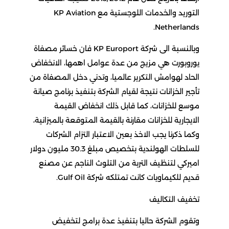
التوريد والخدمات اللوجستية مع KP Aviation
Netherlands.
وبالنسبة الى شركة KP Europort فان خسائر مصفاة
يوروبورت هي مزيج من عدة عوامل اهمها، الانخفاض
الحاد لهوامش التكرير عالميا، وتدني دخل المصفاة من
تأجير الخزانات نتيجة لقيام الشركة بتنفيذ برنامج صيانة
موسع للخزانات، كما قابل ذلك انخفاض القيمة
الايجارية للخزانات مقارنة بالقيمة المتوقعة بالميزانية،
وكما ذكرنا يجب الاخذ بعين الاعتبار التزام الشركات
للسلطات الهولندية بتخصيص مبلغ 30.3 مليون دولار
اميركي لتنظيف التربة من التلوث الناجم عن مصنع
قديم للكيماويات كانت تمتلكه شركة Gulf Oil.
تخفيف التكاليف
وتقوم الشركة حاليا بتنفيذ عدة برامج لتخفيض