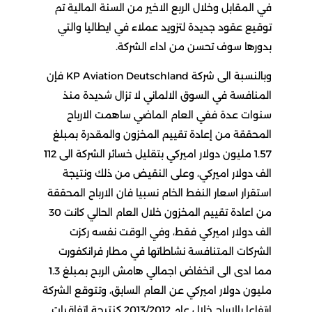
في المقابل وخلال الربع الاخير من السنة المالية تم
توقيع عقود جديدة لتزويد عملاء في ايطاليا والتي
بدورها سوف تحسن من اداء الشركة.
وبالنسبة الى شركة KP Aviation Deutschland فإن
المنافسة في السوق الالماني لا تزال شديدة منذ
سنوات عدة ففي العام الماضي ساهمت الارباح
المحققة من إعادة تقييم المخزون والمقدرة بمبلغ
1.57 مليون دولار اميركي بتقليل خسائر الشركة الى 112
الف دولار اميركي، وعلى النقيض من ذلك ونتيجة
استقرار اسعار النفط الخام نسبيا فان الارباح المحققة
من اعادة تقييم المخزون خلال العام الحالي كانت 30
الف دولار اميركي فقط، وفي الوقت نفسه ركزت
الشركات المتنافسة نشاطاتها في مطار فرانكفورت
مما ادى الى انخفاض اجمالي هامش الربح بمبلغ 1.3
مليون دولار اميركي عن العام السابق، وتتوقع الشركة
ارتفاعا بالارباح خلال عام 2013/2012 كنتيجة اتفاقيات