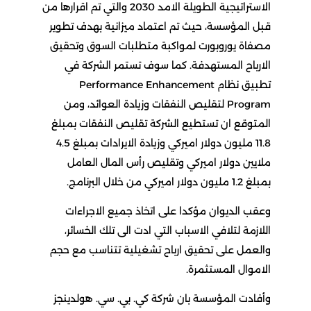
الاستراتيجية الطويلة الامد 2030 والتي تم اقرارها من
قبل المؤسسة، حيث تم اعتماد ميزانية بهدف تطوير
مصفاة يوروبورت لمواكبة متطلبات السوق وتحقيق
الارباح المستهدفة. كما سوف تستمر الشركة في
تطبيق نظام Performance Enhancement
Program لتقليص النفقات وزيادة العوائد، ومن
المتوقع ان تستطيع الشركة تقليص النفقات بمبلغ
11.8 مليون دولار اميركي وزيادة الايرادات بمبلغ 4.5
ملايين دولار اميركي وتقليص رأس المال العامل
بمبلغ 1.2 مليون دولار اميركي من خلال البرنامج.
وعقب الديوان مؤكدا على اتخاذ جميع الاجراءات
اللازمة لتلافي الاسباب التي ادت الى تلك الخسائر،
والعمل على تحقيق ارباح تشغيلية تتناسب مع حجم
الاموال المستثمرة.
وأفادت المؤسسة بان شركة كي. بي. سي. هولدينجز