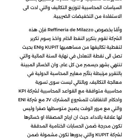
السياسات المحاسبية لتوزيع التكاليف والتي ادت الى
الاستفادة من التخفيضات الضريبية.
وأمّا بخصوص Reffineria de Milazzo فإن هذه
الشركة تقوم بتكرير النفط الخام واخذ رسوم تكرير
لتغطية تكاليفها من مساهميها KUPIT وENI بحيث
تصل الى نقطة التعادل في نهاية السنة المالية والتي
تنتهي بشهر ديسمبر من كل عام، وان الخسائر المبينة
بالتقرير مرتبطة بتأثير معايير المحاسبة الدولية في
معالجة التكاليف، وبالتالي ليست سوى تسوية
محاسبية متوافقة مع القواعد المحاسبية لشركة KPI
واحكام الاتفاقات للمشروع المشترك JV مع شركة ENI
والتي مع مرور الوقت يصبح متوسطها صفرا وليس
لها علاقة بالاداء، حيث ان ارباح المصفاة او خسائرها
تكون مدرجة ضمن الحسابات الختامية المدققة
لشركة KUPIT والتي بدورها تكون مشمولة ضمن