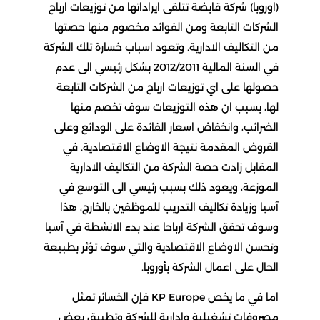
(اوروبا) شركة قابضة تتلقى ايراداتها من توزيعات ارباح
الشركات التابعة ومن الفوائد مخصوم منها حصتها
من التكاليف الادارية. وتعود اسباب خسارة تلك الشركة
في السنة المالية 2012/2011 بشكل رئيسي الى عدم
حصولها على اي توزيعات ارباح من الشركات التابعة
لها، بسبب ان هذه التوزيعات سوف تخصم منها
الضرائب، وانخفاض اسعار الفائدة على الودائع وعلى
القروض المقدمة نتيجة الاوضاع الاقتصادية. في
المقابل زادت حصة الشركة من التكاليف الادارية
الموزعة، ويعود ذلك بسبب رئيسي الى التوسع في
آسيا وزيادة تكاليف التدريب للموظفين بالخارج، هذا
وسوف تحقق الشركة ارباحا عند بدء الانشطة في آسيا
وتحسن الاوضاع الاقتصادية والتي سوف تؤثر بطبيعة
الحال على اعمال الشركة بأوروبا.
اما في ما يخص KP Europe فإن الخسائر تمثل
مصروفات تشغيلية وادارية للشركة وتطبيق بعض