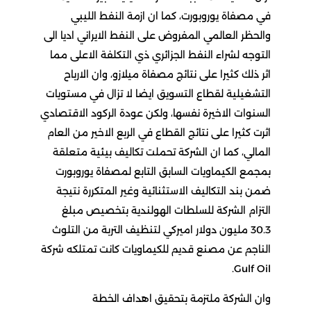
في مصفاة يوروبورت، كما ان ازمة النفط الليبي
والحظر العالمي المفروض على النفط الايراني اديا الى
التوجه لشراء النفط الجزائري ذي التكلفة الاعلى مما
اثر ذلك كثيرا على نتائج مصفاة ميلازو، وان الارباح
التشغيلية لقطاع التسويق ايضا لا تزال في مستويات
السنوات الاخيرة نفسها، ولكن عودة الركود الاقتصادي
اثرت كثيرا على نتائج القطاع في الربع الاخير من العام
المالي، كما ان الشركة تحملت تكاليف بيئية متعلقة
بمجمع الكيماويات السابق التابع لمصفاة يوروبورت
ضمن بند التكاليف الاستثنائية وغير المتكررة نتيجة
التزام الشركة للسلطات الهولندية بتخصيص مبلغ
30.3 مليون دولار اميركي لتنظيف التربة من التلوث
الناجم عن مصنع قديم للكيماويات كانت تمتلكه شركة
Gulf Oil.
وان الشركة ملتزمة بتحقيق اهداف الخطة