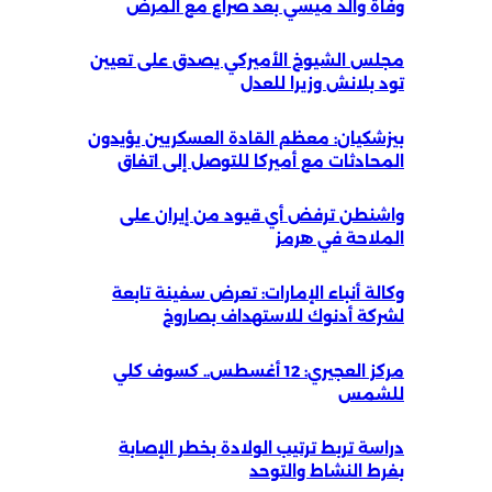
وفاة والد ميسي بعد صراع مع المرض
مجلس الشيوخ الأميركي يصدق على تعيين
تود بلانش وزيرا للعدل
بيزشكيان: معظم القادة العسكريين يؤيدون
المحادثات مع أميركا للتوصل إلى اتفاق
واشنطن ترفض أي قيود من إيران على
الملاحة في هرمز
وكالة أنباء الإمارات: تعرض سفينة تابعة
لشركة أدنوك للاستهداف بصاروخ
مركز العجيري: 12 أغسطس.. كسوف كلي
للشمس
دراسة تربط ترتيب الولادة بخطر الإصابة
بفرط النشاط والتوحد