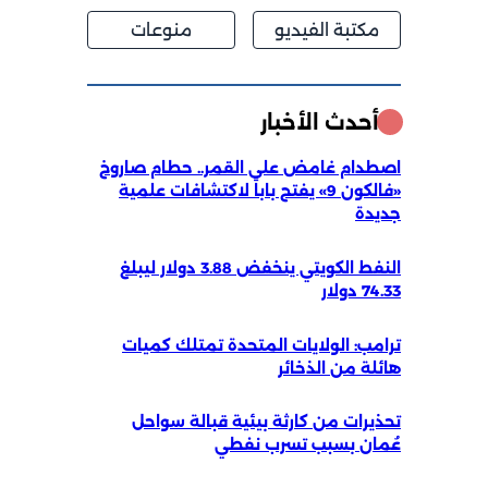
مكتبة الفيديو
منوعات
أحدث الأخبار
اصطدام غامض على القمر.. حطام صاروخ
«فالكون 9» يفتح باباً لاكتشافات علمية
جديدة
النفط الكويتي ينخفض 3.88 دولار ليبلغ
74.33 دولار
ترامب: الولايات المتحدة تمتلك كميات
هائلة من الذخائر
تحذيرات من كارثة بيئية قبالة سواحل
عُمان بسبب تسرب نفطي