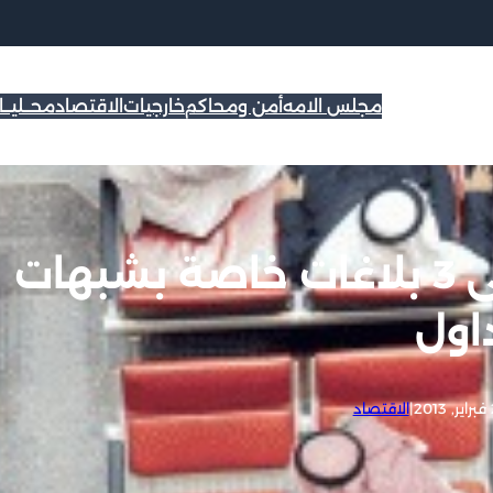
مجلس الامه
أمن ومحاكم
خارجيات
الاقتصاد
محــليــ
نيابة أسواق المال تتلقى 3 بلاغات خاصة بشبهات
اول
20
|
الاقتصاد