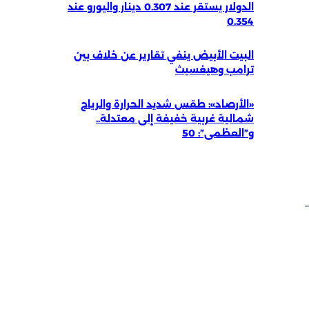
الدولار يستقر عند 0.307 دينار واليورو عند
0.354
البيت الأبيض ينفي تقارير عن خلاف بين
ترامب وهيغسيث
«الأرصاد»: طقس شديد الحرارة والرياح
شمالية غربية خفيفة إلى معتدلة..
و”العظمى”: 50