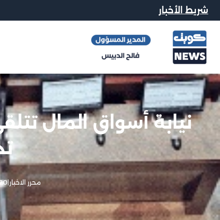
شريط الأخبار
تد
محرر الاخبار
|
20 فبراير, 13