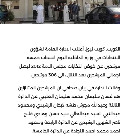
يت: كويت نيوز: أعلنت الادارة العامة لشؤون
تخابات في وزارة الداخلية اليوم انسحاب خمسة
مرشحين عن خوض انتخابات مجلس الامة 2012 ليصل
ي المرشحين بعد التنازل الى 306 مرشحين.
ت الادارة في بيان صحافي ان المرشحين المتنازلين
غسان سليمان محمد سليمان العتيبي عن الدائرة
الثة وعبدالله مجرش طشه ذيخان الرشيدي ومحمود
النبي السيد عبدالعالي سيد حسن وهادي فلاح
ر الشهري الرشيدي عن الدائرة الرابعة وسعود
د محمد احمد النجادة عن الدائرة الخامسة.