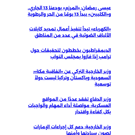
عيسى رمضان: «المرزم» يودعنا 13 الجاري..
و«الكليبين» يبدأ 13 يومًا من الحر والرطوبة
«الكهرباء» تبدأ تنفيذ أعمال تمديد كابلات
الألياف الضوئية في عدد من المناطق
الديمقراطيون يخططون لتحقيقات حول
ترامب إذا فازوا بمجلس النواب
وزير الخارجية التركي عن «اتفاقية مكة»:
السعودية وباكستان وتركيا ليست دولاً
توسعية
وزير الدفاع تفقد عددًا من المواقع
العسكرية: مواصلة أداء المهام والواجبات
بكل كفاءة واقتدار
وزير الخارجية: دعم كل إجراءات الإمارات
لصون سيادتها وأمنها