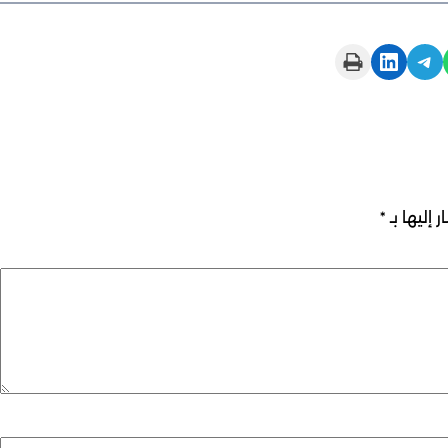
Print this Page
Share on LinkedIn
Share on Telegram
 إليها بـ
*