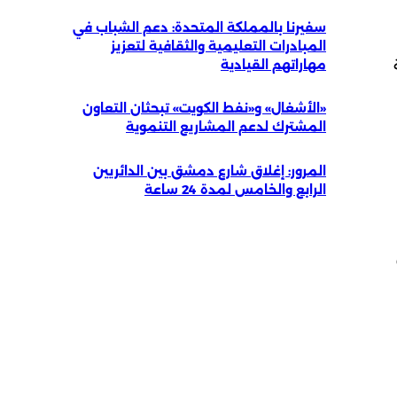
سفيرنا بالمملكة المتحدة: دعم الشباب في
المبادرات التعليمية والثقافية لتعزيز
مهاراتهم القيادية
«الأشغال» و«نفط الكويت» تبحثان التعاون
المشترك لدعم المشاريع التنموية
المرور: إغلاق شارع دمشق بين الدائريين
الرابع والخامس لمدة 24 ساعة