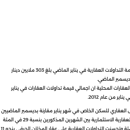
كويت نيوز: قال بيت التمويل الكويتي (بيتك) ان اجمالي قيمة التداولات العقارية في يناير الماضي بلغ 303 ملايين دينار
قارات المحلية ان اجمالي قيمة تداولات العقارات في يناير
ول العقاري للسكن الخاص في شهر يناير مقارنة بديسمبر الماضيين
بنسبة بلغت 25 في المئة اضافة الى انخفاض التداولات العقارية الاستثمارية بين الشهرين المذكورين بنسبة 29 في المئة
في حين شهدت التداولات التجارية انخفاضا قدره 8 في المئة وتحسنت التداولات العقارية على عقار المخازن الحرفي بنحو 11