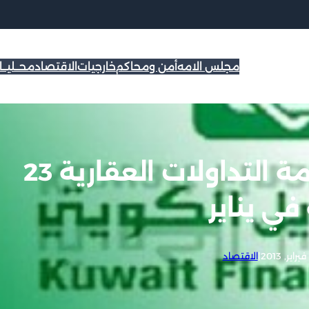
مجلس الامه
أمن ومحاكم
خارجيات
الاقتصاد
محــليــ
بيتك: تراجع اجمالي قيمة التداولات العقارية 23
في يناير
|
الاقتصاد