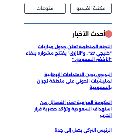
مكتبة الفيديو
منوعات
أحدث الأخبار
اللجنة المنظمة تعلن جدول مباريات
“خليجي 27″.. و”الأزرق” يفتتح مشواره بلقاء
“الأخضر السعودي “
البديوي يدين الاعتداءات الإرهابية
لمليشيات الحوثي على منطقة نجران
بالسعودية
الحكومة العراقية تحذر الفصائل من
استهداف السعودية وتؤكد حصرية قرار
الحرب
الرئيس التركي يصل إلى جدة