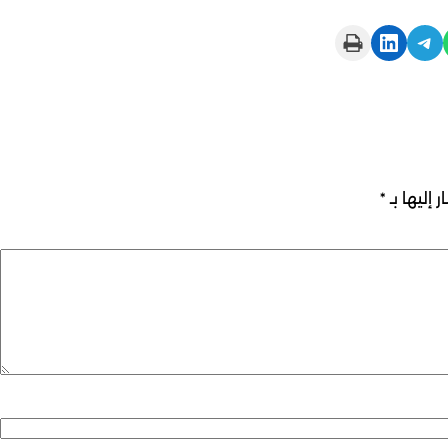
Print this Page
Share on LinkedIn
Share on Telegram
 إليها بـ
*