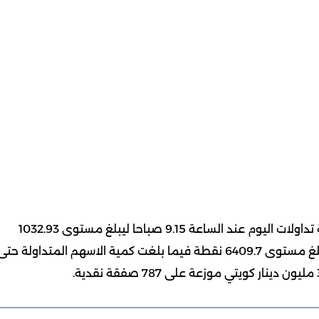
كويت نيوز: ارتفع مؤشر (كويت 15) نحو 2.21 نقطة مع بداية تداولات اليوم عند الساعة 9.15 صباحا ليبلغ مستوى 1032.93
نقطة و شهد المؤشر السعري ارتفاعا قدره 3.97 نقطة ليبلغ مستوى 6409.7 نقطة فيما بلغت كمية الاسهم المتداولة حت