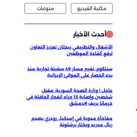
مكتبة الفيديو
منوعات
أحدث الأخبار
الأشغال والتطبيقي يبحثان تعزيز التعاون
لرفع كفاءة الموظفين
سنتكوم: تغيير مسار 49 سفينة تجارية منذ
بدء الحصار على الموانئ الإيرانية
عاجل | وزارة الصحة السورية: مقتل
شخصين وإصابة 13 جراء انفجار الحافلة في
جرمانا بريف #دمشق
ى
مفاجأة مدوية في إسبانيا.. رودري يصدم
ريال مدريد ويختار برشلونة