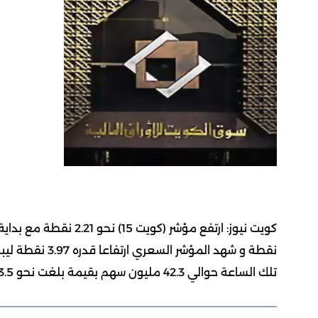
تلك الساعة حوالي 42.3 مليون سهم بقيمة بلغت نحو 3.5 مليون دينار كويتي موزعة على 787 صفقة نقدية.