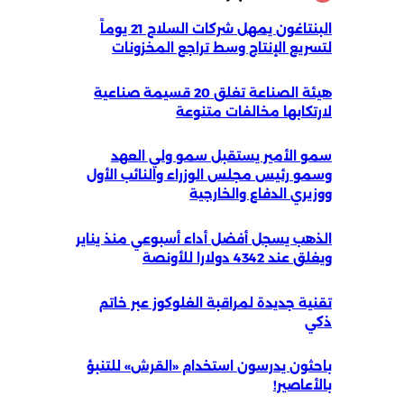
البنتاغون يمهل شركات السلاح 21 يوماً
لتسريع الإنتاج وسط تراجع المخزونات
هيئة الصناعة تغلق 20 قسيمة صناعية
لارتكابها مخالفات متنوعة
سمو الأمير يستقبل سمو ولي العهد
وسمو رئيس مجلس الوزراء والنائب الأول
ووزيري الدفاع والخارجية
الذهب يسجل أفضل أداء أسبوعي منذ يناير
ويغلق عند 4342 دولارا للأونصة
تقنية جديدة لمراقبة الغلوكوز عبر خاتم
ذكي
باحثون يدرسون استخدام «القرش» للتنبؤ
بالأعاصير!