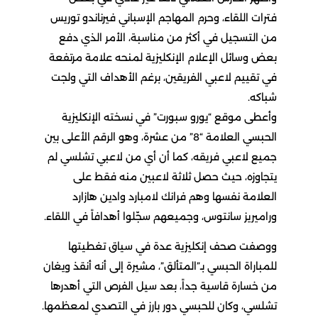
فترات اللقاء، وحرم المهاجم الإسباني فيرناندو توريس
من التسجيل في أكثر من مناسبة، الأمر الذي دفع
بعض وسائل الإعلام الإنكليزية لمنحه علامة مرتفعة
في تقييم لاعبي الفريقين، برغم الأهداف التي ولجت
شباكه.
وأعطى موقع “يورو سبورت” في نسخته الإنكليزية
الحبسي العلامة “8” من عشرة، وهو الرقم الأعلى بين
جميع لاعبي فريقه، كما أن أي من لاعبي تشلسي لم
يتجاوزه، حيث حصل ثلاثة لاعبين منه فقط على
العلامة نفسها وهم فرانك لامبارد وادين هازارد
وراميريز سانتوس، وجميعهم سجّلوا أهدافاً في اللقاء.
ووصفت صحف إنكليزية عدة في سياق تغطيتها
للمباراة الحبسي بـ”المتألق”، مشيرة إلى أنه أنقذ ويغان
من خسارة قاسية جداً، بعد سيل الفرص التي أهدرها
تشلسي، وكان للحبسي دور بارز في التصدي لمعظمها.