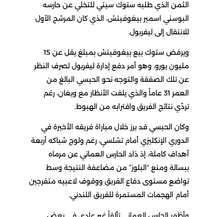
الثمن الذي طلبه ستوك سيتي للتخلي عن حارسه
البوسني اسمير بيغوفيتش، الذي كان المرشح الأول
للانتقال إلى ليفربول.
ويرفض ستوك بيع بيغوفيتش بمبلغ يقل عن 15
مليون يورو، وهو أمر دفع إدارة ليفربول لصرف النظر
عن تلك الصفقة والتوجه نحو الحبسي البالغ من
العمر 31 عاماً والذي يلفت الأنظار مع ويغان، رغم
تردّي نتائج الفريق واقترابه من الهبوط.
وكان الحبسي قد برز خلال مباراة فريقه الأخيرة في
الدوري الإنكليزي أمام تشلسي، رغم ولوج شباكه أربعة
أهداف كاملة، إذ ذاد الحارس العماني عن مرماه
ببسالة ومنع “البلوز” من مضاعفة النتيجة وسط
تواضع مستوى دفاع الفريق ووقوف لاعبيه متفرجين
أمام الهجمات المستمرة للفريق اللندني.
وأظهر الحارس العماني تألقاً غير عادي في بعض