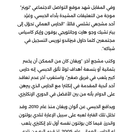
وفي المقابل شهد موقع التواصل الاجتماعي “تويتر”
موجة من التعليقات المشيدة بأداء الحبسي، وغرّد
أحد مشجعي تشلسي قائلاً: “الحارس العماني تحوّل إلى
بيتر تشيك وجو هارت وجانلويجي بوفون وإيكر كاسياس
مجتمعين كلما حاول فيرناندو توريس التسجيل في
شباكه”.
وكتب مشجع آخر: “ويغان كان من الممكن أن يخسر
بثمانية أو بتسعة أهداف لولاً تألق الحبسي، إنه حارس
كبير يلعب في فريق صغير”، واستغرب آخر عدم تعاقد
أحد أندية المقدمة في إنكلترا مع الحارس الذي يبرهن
على الدوام بأنه من بين الأفضل في الدوري الإنكليزي.
ويدافع الحبسي عن ألوان ويغان منذ عام 2010، وقد
تخلل تلك الفترة لعبه على سبيل الإعارة لنادي بولتون
واندررز، فيما كان بولتون نفسه أول نادٍ إنكليزي يلعب
له الحارس العماني عام 2005، إذ قدم إليه من نادي