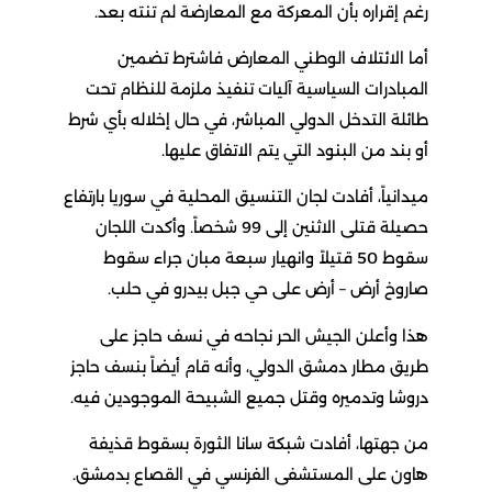
رغم إقراره بأن المعركة مع المعارضة لم تنته بعد.
أما الائتلاف الوطني المعارض فاشترط تضمين
المبادرات السياسية آليات تنفيذ ملزمة للنظام تحت
طائلة التدخل الدولي المباشر، في حال إخلاله بأي شرط
أو بند من البنود التي يتم الاتفاق عليها.
ميدانياً، أفادت لجان التنسيق المحلية في سوريا بارتفاع
حصيلة قتلى الاثنين إلى 99 شخصاً. وأكدت اللجان
سقوط 50 قتيلاً وانهيار سبعة مبان جراء سقوط
صاروخ أرض – أرض على حي جبل بيدرو في حلب.
هذا وأعلن الجيش الحر نجاحه في نسف حاجز على
طريق مطار دمشق الدولي، وأنه قام أيضاً بنسف حاجز
دروشا وتدميره وقتل جميع الشبيحة الموجودين فيه.
من جهتها، أفادت شبكة سانا الثورة بسقوط قذيفة
هاون على المستشفى الفرنسي في القصاع بدمشق.