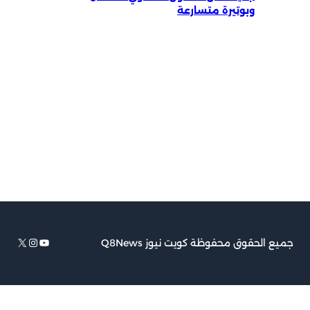
وبوتيرة متسارعة
يوتيوب
إكس
إنستجرام
 الحقوق محفوظة كويت نيوز Q8News