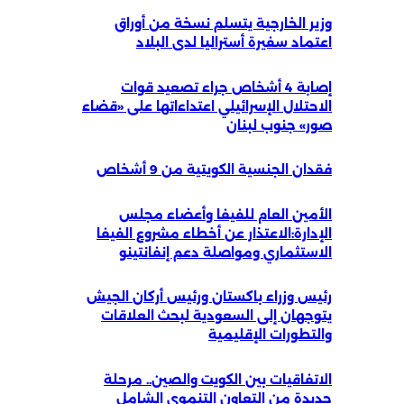
وزير الخارجية يتسلم نسخة من أوراق
اعتماد سفيرة أستراليا لدى البلاد
إصابة 4 أشخاص جراء تصعيد قوات
الاحتلال الإسرائيلي اعتداءاتها على «قضاء
صور» جنوب لبنان
فقدان الجنسية الكويتية من 9 أشخاص
الأمين العام للفيفا وأعضاء مجلس
الإدارة:الاعتذار عن أخطاء مشروع الفيفا
الاستثماري ومواصلة دعم إنفانتينو
رئيس وزراء باكستان ورئيس أركان الجيش
يتوجهان إلى السعودية لبحث العلاقات
والتطورات الإقليمية
الاتفاقيات بين الكويت والصين.. مرحلة
جديدة من التعاون التنموي الشامل