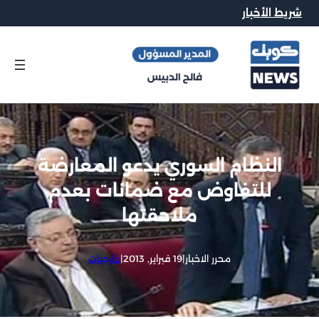
 الأخبار
النظام السوري يدعو المعارضة
للتفاوض مع ضمانات بعدم
ملاحقتها
محرر الاخبار
|
19 فبراير, 2013
|
خارجيات