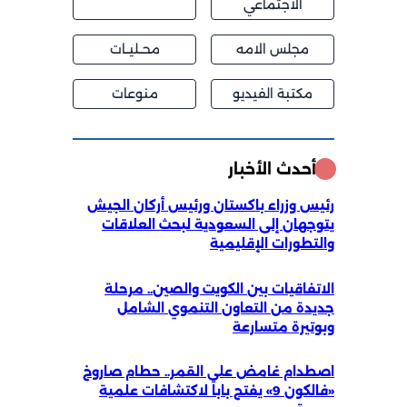
الاجتماعي
مجلس الامه
محــليــات
مكتبة الفيديو
منوعات
أحدث الأخبار
رئيس وزراء باكستان ورئيس أركان الجيش
يتوجهان إلى السعودية لبحث العلاقات
والتطورات الإقليمية
الاتفاقيات بين الكويت والصين.. مرحلة
جديدة من التعاون التنموي الشامل
وبوتيرة متسارعة
اصطدام غامض على القمر.. حطام صاروخ
«فالكون 9» يفتح باباً لاكتشافات علمية