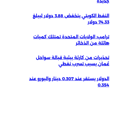
جديدة
النفط الكويتي ينخفض 3.88 دولار ليبلغ
74.33 دولار
ترامب: الولايات المتحدة تمتلك كميات
هائلة من الذخائر
تحذيرات من كارثة بيئية قبالة سواحل
عُمان بسبب تسرب نفطي
الدولار يستقر عند 0.307 دينار واليورو عند
0.354