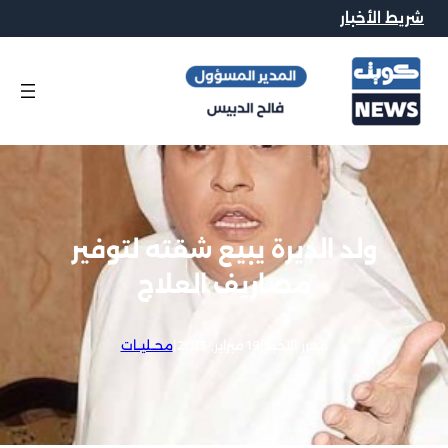
شريط الأخبار
ولد الديرة يبيع شقته لتوفير
مصاريف العلاج
محرر الاخبار
|
19 فبراير, 2013
|
محــليــات