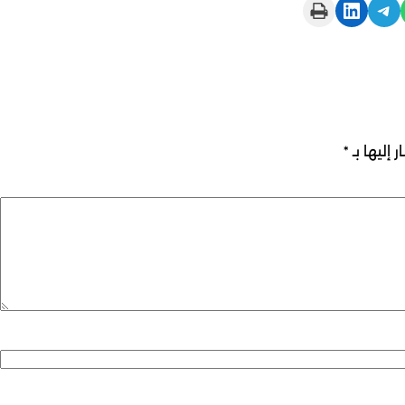
Print this Page
Share on LinkedIn
Share on Telegram
 إليها بـ
*