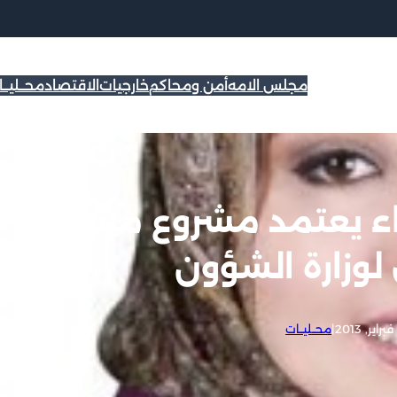
مجلس الامه
أمن ومحاكم
خارجيات
الاقتصاد
محــليــ
اء يعتمد مشروع مرسوم
لوزارة الشؤون
|
محــليــات