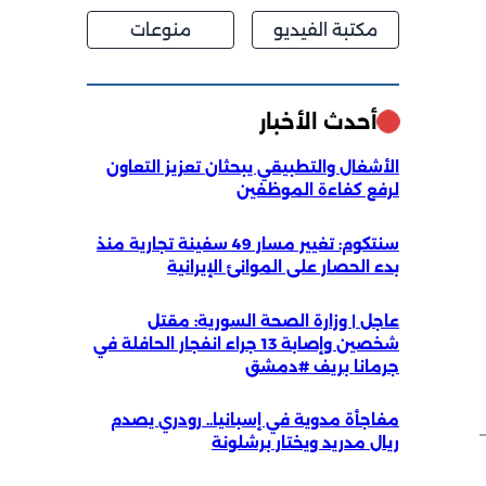
مكتبة الفيديو
منوعات
أحدث الأخبار
الأشغال والتطبيقي يبحثان تعزيز التعاون
لرفع كفاءة الموظفين
سنتكوم: تغيير مسار 49 سفينة تجارية منذ
بدء الحصار على الموانئ الإيرانية
عاجل | وزارة الصحة السورية: مقتل
شخصين وإصابة 13 جراء انفجار الحافلة في
جرمانا بريف #دمشق
مفاجأة مدوية في إسبانيا.. رودري يصدم
ريال مدريد ويختار برشلونة