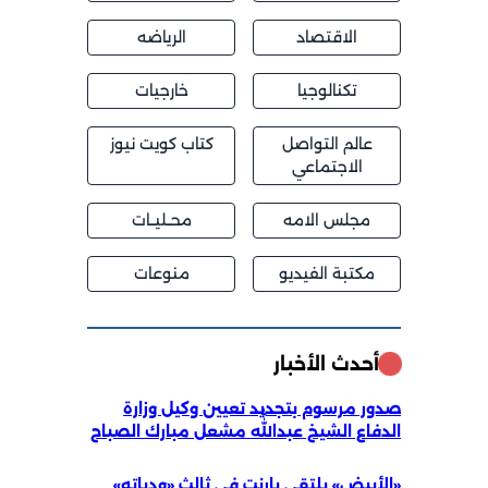
الاقتصاد
الرياضه
تكنالوجيا
خارجيات
عالم التواصل
كتاب كويت نيوز
الاجتماعي
مجلس الامه
محــليــات
مكتبة الفيديو
منوعات
أحدث الأخبار
صدور مرسوم بتجديد تعيين وكيل وزارة
الدفاع الشيخ عبداللّٰه مشعل مبارك الصباح
«الأبيض» يلتقي بارنت في ثالث «ودياته»