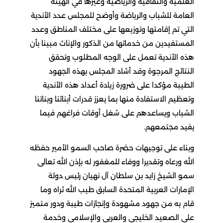
العلمية والثقافية والرياضية وغيرها في الهيئة
العامة للشباب والرياضة وأوضح للمجلس عدد الأندية
التي تم إقامتها وتوزيعها على مختلف المناطق وعدد
المستفيدين من خدماتها من الذكور والإناث مبينا بأن
هذه الأندية تعمل على الوجه المطلوب وتحقق
النتائج المرجوة وقد أشاد المجلس بهذه الجهود
الطيبة مؤكدا على ضرورة زيادة أعداد هذه الأندية
وتعظيم الاستفادة منها بما يعزز قدرات أبنائنا وبناتنا
الشباب ويساعدهم على شغل أوقات فراغهم فيما
يفيد مجتمعهم.
وبناء على توجيهات حضرة صاحب السمو الأمير حفظه
الله ورعاه وتقديرا ووفاء للمغفور له بإذن الله تعالى
سمو الشيخ زايد بن سلطان آل نهيان رئيس دولة
الإمارات العربية المتحدة السابق طيب الله ثراه وما
قام به من جهود مشهودة وإنجازات طيبة ودور متميز
على الصعيد الخليجي والعربي والإسلامي وخدمة