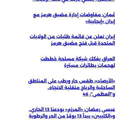
عُمان: مفاوضات إدارة مضيق هرمز مع
إيران «إيجابية»
إيران تعلن عن قائمة طلبات من الولايات
المتحدة قبل فتح مضيق هرمز
العراق يفكك شبكة مسلحة خططت
لهجمات بطائرات مسيّرة
«الأرصاد»: طقس حار ورطب على المناطق
الساحلية والرياح متقلبة الاتجاه..
و”العظمى”: 46
عيسى رمضان: «المرزم» يودعنا 13 الجاري..
و«الكليبين» يبدأ 13 يومًا من الحر والرطوبة