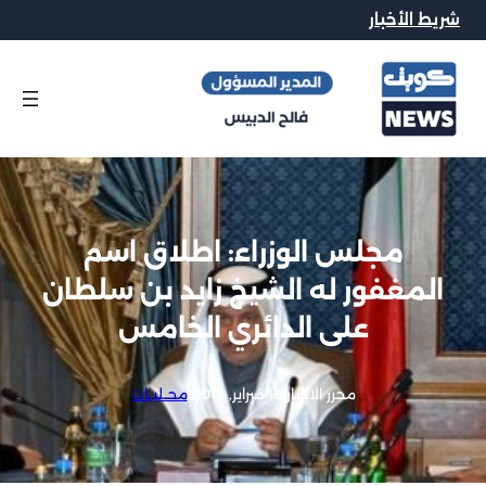
شريط الأخبار
مجلس الوزراء: اطلاق اسم
المغفور له الشيخ زايد بن سلطان
على الدائري الخامس
محرر الاخبار
|
18 فبراير, 2013
|
محــليــات