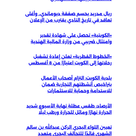
ريال مدريد يحسم صفقة ديوماندي.. وأغلى
تعاقد في تاريخ النادي يقترب من الإعلان
«الكويتية» تحصل على شهادة تقدير
وامتثال ضريبي من وزارة المالية الهندية
«الخطوط القطرية» تعلن إعادة تشغيل
رحلاتها إلى الكويت اعتبارًا من 8 أغسطس
بلدية الكويت: التزام أصحاب الأعمال
بتراخيص أنشطتهم التجارية ضمان
للاستدامة وحماية للاستثمارات
الأرصاد: طقس عطلة نهاية الأسبوع شديد
الحرارة نهارًا ومائل للحرارة ورطب ليلًا
تعيين اللواء البحري الركن عبدالله بن سالم
الشهري قائدًا للتحالف البحري متعدد