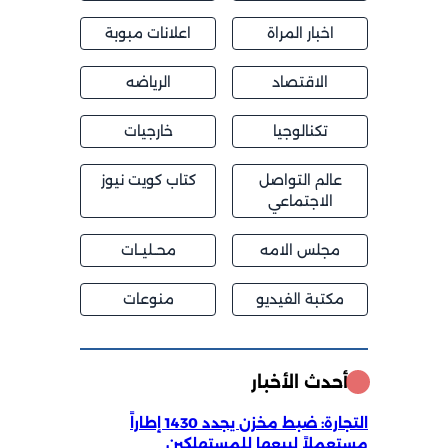
اخبار المراة
اعلانات مبوبة
الاقتصاد
الرياضه
تكنالوجيا
خارجيات
عالم التواصل
كتاب كويت نيوز
الاجتماعي
مجلس الامه
محــليــات
مكتبة الفيديو
منوعات
أحدث الأخبار
التجارة: ضبط مخزن يجدد 1430 إطاراً
مستعملاً لبيعها للمستهلكين