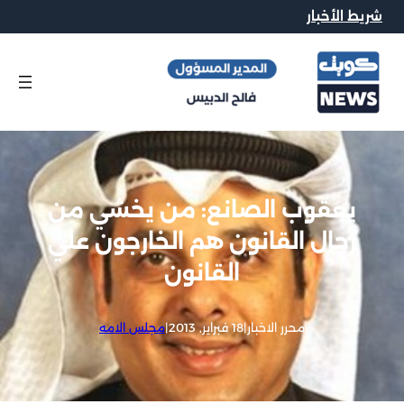
شريط الأخبار
يعقوب الصانع: من يخشي من
رجال القانون هم الخارجون علي
القانون
محرر الاخبار
|
18 فبراير, 2013
|
مجلس الامه