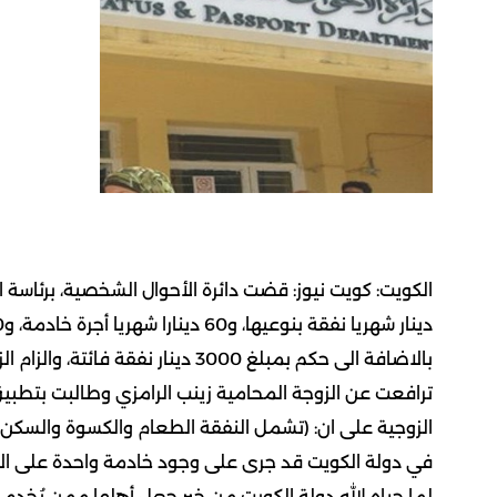
بالاضافة الى حكم بمبلغ 3000 دينار نفقة فائتة، والزام الزوج بالمصاريف واتعاب المحاماة الفعلية.
الزوجية على ان: (تشمل النفقة الطعام والكسوة والسكن
في دولة الكويت قد جرى على وجود خادمة واحدة على الأ
لما حباه الله دولة الكويت من خير جعل أهلها ممن يُخد