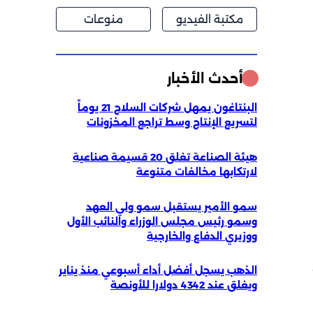
مكتبة الفيديو
منوعات
أحدث الأخبار
البنتاغون يمهل شركات السلاح 21 يوماً
لتسريع الإنتاج وسط تراجع المخزونات
هيئة الصناعة تغلق 20 قسيمة صناعية
لارتكابها مخالفات متنوعة
سمو الأمير يستقبل سمو ولي العهد
وسمو رئيس مجلس الوزراء والنائب الأول
ووزيري الدفاع والخارجية
الذهب يسجل أفضل أداء أسبوعي منذ يناير
ويغلق عند 4342 دولارا للأونصة