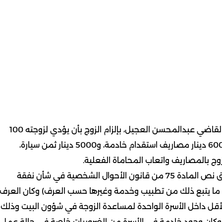
الكويت: كويت نيوز: قضت دائرة الأحوال الشخصية، برئاسة القاضي عبدالمحسن العجيل، بإلزام الزوج بأن يؤدي لزوجته 100
دينار شهريا نفقة بنوعيها، و60 دينارا شهريا أجرة خادمة، و600 دينار مصاريف استقدام خادمة، و5000 دينار ثمن سيارة،
ترافعت عن الزوجة المحامية زينب الرامزي وطالبت بتطبيق نص المادة 75 من قانون الأحوال الشخصية في شأن نفقة
 ما يتبع ذلك من تطبيب وخدمة وغيرها حسب العرف) وكان العرف
قل داخل الأسرة الواحدة لمساعدة الزوجة في شؤون البيت وذلك
م وكان وجود خادمة في الأسرة من الضروريات خاصة في حالة عمل