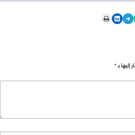
Print this Page
Share on LinkedIn
Share on Telegram
 إليها بـ
*