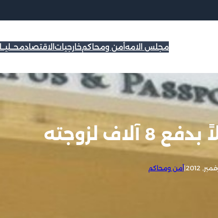
مجلس الامه
أمن ومحاكم
خارجيات
الاقتصاد
محــليــ
آلاف لزوجته
|
أمن ومحاكم