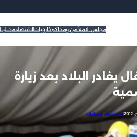
مجلس الامه
أمن ومحاكم
خارجيات
الاقتصاد
محــليــ
يغادر البلاد بعد زيارة
مية
|
أهم الأخبار
, 
محــليــات