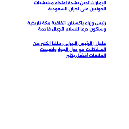
الإمارات تدين بشدة اعتداء ميليشيات
الحوثيين على نجران السعودية
رئيس وزراء باكستان: اتفاقية مكة تاريخية
وستكون درعا للسلام لأجيال قادمة
عاجل | الرئيس الإيراني: حللنا الكثير من
المشكلات مع دول الجوار وأصبحت
العلاقات أفضل بكثير