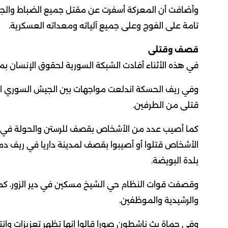
وأضافت أن المعركة أسفرت عن مقتل جميع الضباط والجنو
تامة على الفوج وعلى جميع آلياته ومعداته العسكرية.
قصف وقتلى
في هذه الأثناء أفادت الشبكة السورية لحقوق الإنسان بمقتل 51 شخصا بنيران القوات النظامية في حماة ور
وفي ريف الحسكة اندلعت مواجهات بين الجيش السوري الح
قتلى من الطرفين.
كما أصيب عدد من الأشخاص بقصف للرستن والحولة في 
الأشخاص قتلوا أو أصيبوا بقصف لمدينة داريا في ريف دم
بلدة البويضة.
وقصفت قوات النظام حي الشيخ مسكين في دير الزور، كما 
والرشيدية والموظفين.
وفي حماة بث ناشطون صورا قالوا إنها تظهر تعزيزات وان