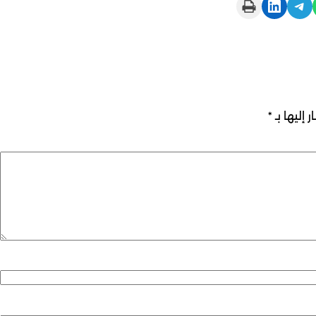
Print this Page
Share on LinkedIn
Share on Telegram
 إليها بـ
*