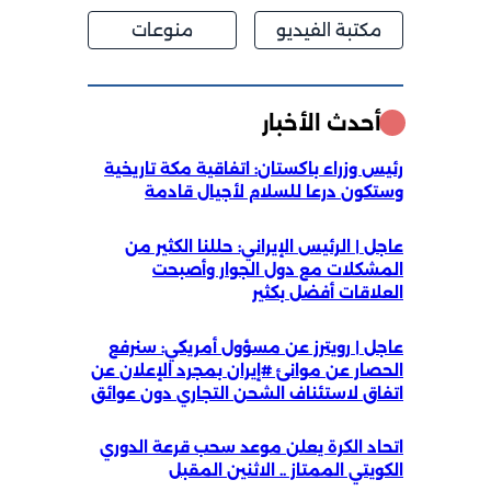
مكتبة الفيديو
منوعات
أحدث الأخبار
رئيس وزراء باكستان: اتفاقية مكة تاريخية
وستكون درعا للسلام لأجيال قادمة
عاجل | الرئيس الإيراني: حللنا الكثير من
المشكلات مع دول الجوار وأصبحت
العلاقات أفضل بكثير
عاجل | رويترز عن مسؤول أمريكي: سنرفع
الحصار عن موانئ #إيران بمجرد الإعلان عن
اتفاق لاستئناف الشحن التجاري دون عوائق
اتحاد الكرة يعلن موعد سحب قرعة الدوري
الكويتي الممتاز .. الاثنين المقبل