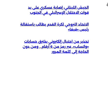
الجيش اللبناني: إصابة عسكري على يد
قوات الاحتلال الإسرائيلي في الجنوب
الاتحاد النروجي لكرة القدم يطالب باستقالة
رئيس «فيفا»
تحذير من احتيال إلكتروني يخترق حسابات
«واتساب». عبر رمز من 6 أرقام… ومن دون
الحاجة إلى كلمة المرور