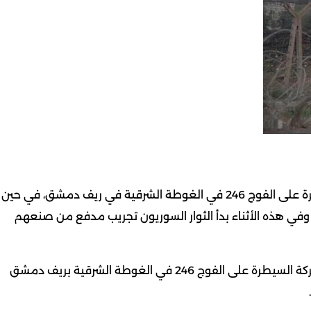
قالت جماعة لواء الإسلام السورية إنها تمكنت من السيطرة على الفوج 246 في الغوطة الشرقية في ريف دمشق، في حين
 قوات النظام. وفي هذه الأثناء بدأ الثوار السوريون تجريب مدفع من صنعهم
فقد أعلنت جماعة لواء الإسلام في تسجيل مصور أن معركة السيطرة على الفوج 246 في الغوطة الشرقية بريف دمشق