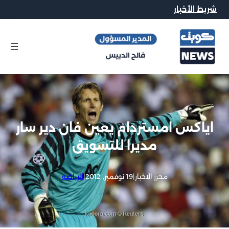
شريط الأخبار
اياكس امستردام يعين فان دير سار
مديرا للتسويق
محرر الاخبار
|
19 نوفمبر, 2012
|
الرياضه