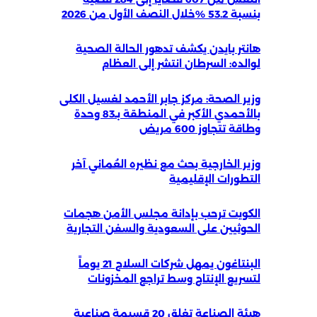
بنسبة 53.2 %خلال النصف الأول من 2026
هانتر بايدن يكشف تدهور الحالة الصحية
لوالده: السرطان انتشر إلى العظام
وزير الصحة: مركز جابر الأحمد لغسيل الكلى
بالأحمدي الأكبر في المنطقة بـ83 وحدة
وطاقة تتجاوز 600 مريض
وزير الخارجية بحث مع نظيره العُماني آخر
التطورات الإقليمية
الكويت ترحب بإدانة مجلس الأمن هجمات
الحوثيين على السعودية والسفن التجارية
البنتاغون يمهل شركات السلاح 21 يوماً
لتسريع الإنتاج وسط تراجع المخزونات
هيئة الصناعة تغلق 20 قسيمة صناعية