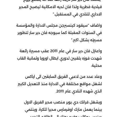
قيادية فطرية ولذا فان لديه الامكانية ليصبح المدير
الاداري للنادي في المستقبل.”
واضاف “سيقود كينسبرجن مجلس الادارة والمؤسسة
في السنوات المقبلة كما سيوجه فان دير سار لتطوير
مسيرته بشكل اكبر.”
واعتزل فان دير سار في عام 2011 عقب مسيرة رائعة
شهدت فوزه بلقبين لدوري ابطال اوروبا وثمانية القاب
محلية.
وعاد عدد من لاعبي الفريق السابقين الى اياكس
لشغل مواقع مختلفة في الادارة منذ التعديل الكبير
الذي شهده النادي عام 2011.
ويشغل فرانك دي بوير منصب مدير الفريق الاول
بينما يعمل مارك اوفرمارس مديرا للكرة. وينتمي
دينيس بيركانب وفيم يونك الى الطاقم التدريبي