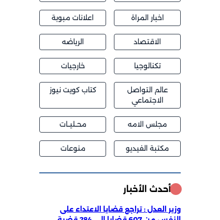
اخبار المراة
اعلانات مبوبة
الاقتصاد
الرياضه
تكنالوجيا
خارجيات
عالم التواصل
كتاب كويت نيوز
الاجتماعي
مجلس الامه
محــليــات
مكتبة الفيديو
منوعات
أحدث الأخبار
وزير العدل : تراجع قضايا الاعتداء على
النفس من 607 قضايا إلى 284 قضية