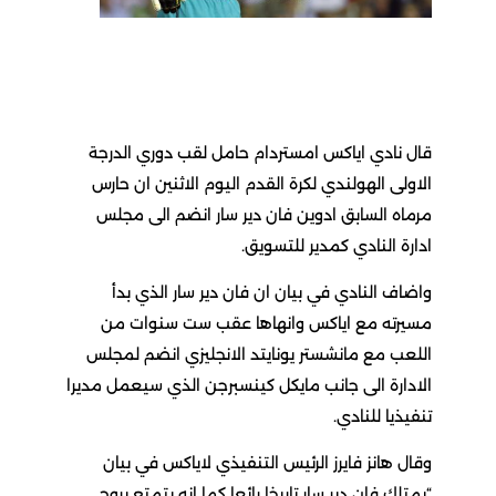
قال نادي اياكس امستردام حامل لقب دوري الدرجة
الاولى الهولندي لكرة القدم اليوم الاثنين ان حارس
مرماه السابق ادوين فان دير سار انضم الى مجلس
ادارة النادي كمدير للتسويق.
واضاف النادي في بيان ان فان دير سار الذي بدأ
مسيرته مع اياكس وانهاها عقب ست سنوات من
اللعب مع مانشستر يونايتد الانجليزي انضم لمجلس
الادارة الى جانب مايكل كينسبرجن الذي سيعمل مديرا
تنفيذيا للنادي.
وقال هانز فايرز الرئيس التنفيذي لاياكس في بيان
“يمتلك فان دير سار تاريخا رائعا كما انه يتمتع بروح