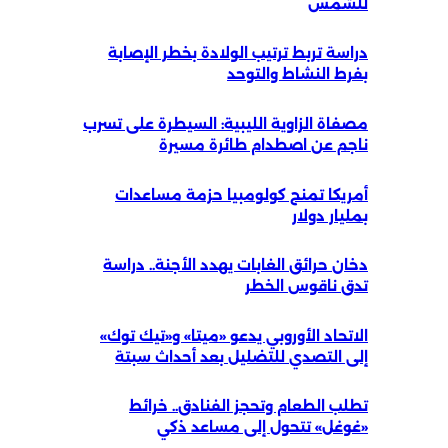
للشمس
دراسة تربط ترتيب الولادة بخطر الإصابة
بفرط النشاط والتوحد
مصفاة الزاوية الليبية: السيطرة على تسرب
ناجم عن اصطدام طائرة مسيرة
أمريكا تمنح كولومبيا حزمة مساعدات
بمليار دولار
دخان حرائق الغابات يهدد الأجنة.. دراسة
تدق ناقوس الخطر
الاتحاد الأوروبي يدعو «ميتا» و«تيك توك»
إلى التصدي للتضليل بعد أحداث سبتة
تطلب الطعام وتحجز الفنادق.. خرائط
«غوغل» تتحول إلى مساعد ذكي