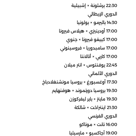
22:30 برشلونة × إشبيلية
الدوري الإيطالي
14:30 باليرمو × بولونيا
17:00 أودينيزي × هيلاس فيرونا
17:00 كييفو فيرونا × جنوي
17:00 سامبدوريا × فروسينوني
17:00 كاربي × أتالانتا
22:45 يوفنتوس × انتر ميلان
الدوري الألماني
17:30 أوغسبورغ × بروسيا مونشنغلادباخ
19:30 بروسيا دورتموند × هوفنهايم
19:30 ماينز × باير ليفركوزن
21:30 اينتراخت × شالكة
الدوري الفرنسي
16:00 نانت × موناكو
19:00 أجاكسيو × مارسيليا