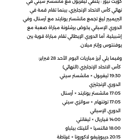
كويت نيوز : يلتقي ليفربول مع مانشستر سيتي في
نهائي كأس الاتحاد الإنجليزي، بينما تقام قمة في
البريميير ليغ تجمع مانشستر يونايتد مع آرسنال، وفي
الدوري الإسباني يخوض برشلونة مباراة صعبة مع
إشبيلية، أما الدوري الإيطالي تقام مباراة قوية بين
يوفنتوس وإنتر ميلان.
وفيما يلي أبرز مباريات اليوم الأحد 28 فبراير:
كأس الاتحاد الإنجليزي (النهائي)
19:30 ليفربول × مانشستر سيتي
الدوري الإنجليزي
17:05 مانشستر يونايتد × أرسنال
17:05 توتنهام × سوانزي سيتي
الدوري الإسباني
14:00 فياريال × ليفانتي
18:00 فالنسيا × أتليتك بيلباو
20:15 ديبورتيفو لاكورونا × غرناطة