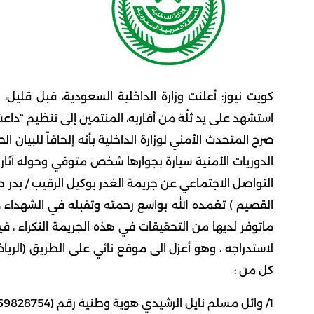
كويت نيوز: أعلنت وزارة الداخلية السعودية، قبل قليل،
استشهد على يد ثلّة من أقاربه، المنتمين إلى تنظيم “داعش
الدوريات الأمنية سيارة بجوارها شخص متوفي وحوله آثار ع
التواصل الاجتماعي عن جريمة الغدر بوكيل الرقيب / بد
ماتوفر لديها من التحقيقات في هذه الجريمة النكراء ، قي
لاستدراجه ، وهو أعزل الى موقع نائي على الطريق (الرياض
كل من :
1/ وائل مسلم نايل الرشيدي هوية وطنية رقم (1059828754) يبلغ من العمر (28)