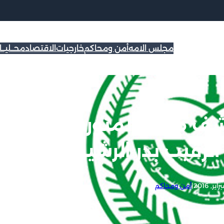
مجلس الامه
أمن ومحاكم
خارجيات
الاقتصاد
محــليــ
كشف هوية المتورطين في
لرقيب بدر الرشيدي
|
أمن ومحاكم