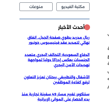
مكتبة الفيديو
منوعات
أحدث الأخبار
ريال مدريد يطوي صفحة الجدل.. اتفاق
نهائي لتمديد عقد فينيسيوس جونيور
مشاهدة
الدفاع السعودية: التحالف البحري متعدد
الجنسيات يعكس إدراكا دوليا لمواجهة
تهديدات الأمن البحري
ال
الأشغال والتطبيقي يبحثان تعزيز التعاون
لرفع كفاءة الموظفين
سنتكوم: تغيير مسار 49 سفينة تجارية منذ
بدء الحصار على الموانئ الإيرانية