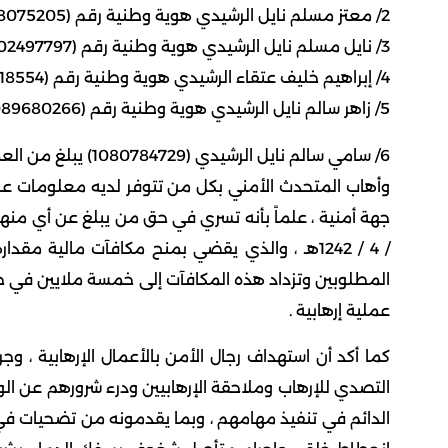
2/ معتز مسلم نايل الرشيدي هوية وطنية رقم (1078075205) يبلغ من العمر (24)
3/ نايل مسلم نايل الرشيدي هوية وطنية رقم (1102497797) يبلغ من العمر (18)
4/ إبراهيم خليف عتقاء الرشيدي هوية وطنية رقم (1098618554) يبلغ من العمر (19)
5/ زاهر سالم نايل الرشيدي هوية وطنية رقم (1089680266) ويبلغ من العمر (32)
6/ سامي سالم نايل الرشيدي (1080784729) يبلغ من العمر (24)
/ 4 / 1242هـ ، والذي يقضي بمنح مكافآت مالية
المطلوبين وتزداد هذه المكافآت إلى خمسة ملايين في 
عملية إرهابية .
كما أكد أن استهداف رجال الأمن بالأعمال الإرهابية ، وج
التصدي للإرهاب وملاحقة الإرهابيين ودرء شرورهم عن ا
الدائم في تنفيذ مهامهم ، وبما يقدمونه من تضحيات في