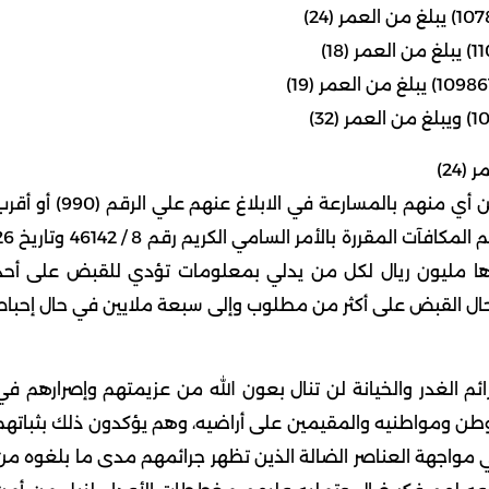
وأهاب المتحدث الأمني بكل من تتوفر لديه معلومات عن أي منهم بالمسارعة في الابلاغ عنهم علي الرقم (90
جهة أمنية ، علماً بأنه تسري في حق من يبلغ عن أي منهم المكافآت المقررة بالأمر ا
 مقدارها مليون ريال لكل من يدلي بمعلومات تؤدي للقبض على أحد
حال القبض على أكثر من مطلوب وإلى سبعة ملايين في حال إحباط
رائم الغدر والخيانة لن تنال بعون الله من عزيمتهم وإصرارهم في
لوطن ومواطنيه والمقيمين على أراضيه، وهم يؤكدون ذلك بثباتهم
 مواجهة العناصر الضالة الذين تظهر جرائمهم مدى ما بلغوه من