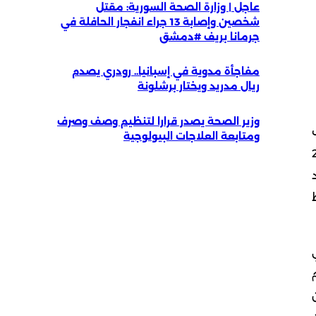
عاجل | وزارة الصحة السورية: مقتل
شخصين وإصابة 13 جراء انفجار الحافلة في
جرمانا بريف #دمشق
مفاجأة مدوية في إسبانيا.. رودري يصدم
ريال مدريد ويختار برشلونة
وزير الصحة يصدر قرارا لتنظيم وصف وصرف
9) أو أقرب
ومتابعة العلاجات البيولوجية
لسامي الكريم رقم 8 / 46142 وتاريخ 26