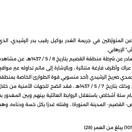
 عن المتورّطين في جريمة الغدر بوكيل رقيب بدر الرشيدي، الذي
” الإرهابي.
صرح المتحدث الأمني لوزارة الداخلية بأنه إلحاقاً للبيان الصادر عن شرطة منطقة القصيم بتاريخ 8 / 5 / 1437هـ، عن 
راك وأظرف فارغة متناثرة ، وبالإشارة إلى ماتم تداوله عبر مواقع
ر حمدي صريخ الرشيدي (أحد منسوبي قوة الطوارئ الخاصة بمنطقة
القصيم ) تغمده الله بواسع رحمته وتقبله في الشهداء ، وذلك بتاريخ 7 / 5 / 1437هـ ، فقد اتضح للجهات الأمنية من خل
ام ستة أشخاص باستغلال الروابط العائلية بينهم وبين المغدور به
- القصيم- المدينة المنورة) ، وقتله غدرًا بكل خسة ودناءه، وهم