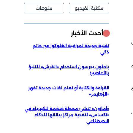
مكتبة الفيديو
منوعات
أحدث الأخبار
ك
تقنية جديدة لمراقبة الغلوكوز عبر خاتم
ذكي
اء
باحثون يدرسون استخدام «القرش» للتنبؤ
بالأعاصير!
القراءة والكتابة أو تعلم لغات جديدة تقهر
«الزهايمر»
«أمازون» تنشئ محطة ضخمة للكهرباء في
لية، فإن نسبة المسلمين في إيطاليا إلى مجمل السكان بلغت 1.6%، مطلع 2015 ،
«تكساس» لتغذية مراكز بياناتها للذكاء
الاصطناعي