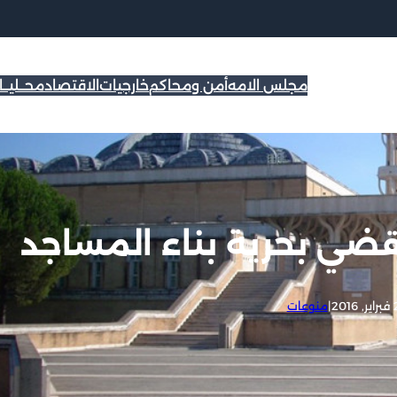
مجلس الامه
أمن ومحاكم
خارجيات
الاقتصاد
محــليــ
قضي بحرية بناء المساجد
2016
|
منوعات