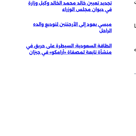
ث
تجديد تعيين خالد محمد الخالد وكيل وزارة
في ديوان مجلس الوزراء
ميسي يعود إلى الأرجنتين لتوديع والده
الراحل
الطاقة السعودية: السيطرة على حريق في
منشأة تابعة لمصفاة «أرامكو» في جيزان