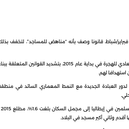
ويت نيوز : ألغت المحكمة الإيطالية العليا، الأربعاء 24 فبراير/شباط، قانونا وصف بأنه “مناهض للمساجد”، لتخفف بذل
ويقضي القانون الذي طرحه حزب “الرابطة الشمالية” المعادي للهجرة في بداية عام 2015، بتشديد القوانين المتعلقة ببن
 استهدافا لهم.
لدور العبادة الجديدة مع النمط المعماري السائد في منطقة
لي.
ووفقا لمعطيات وزارة الداخلية الإيطا