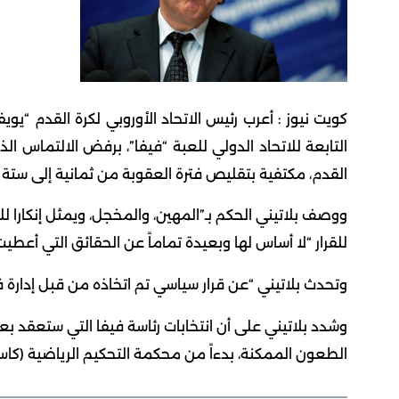
كويت نيوز : أعرب رئيس الاتحاد الأوروبي لكرة القدم “يو
التابعة للاتحاد الدولي للعبة “فيفا”، برفض الالتماس 
القدم، مكتفية بتقليص فترة العقوبة من ثمانية إلى ستة أ
ووصف بلاتيني الحكم بـ”المهين، والمخجل، ويمثل إنكارا للح
للقرار “لا أساس لها وبعيدة تماماً عن الحقائق التي أعط
وتحدث بلاتيني “عن قرار سياسي تم اتخاذه من قبل إدارة فيف
وشدد بلاتيني على أن انتخابات رئاسة فيفا التي ستعقد 
الطعون الممكنة، بدءاً من محكمة التحكيم الرياضية (كاس)