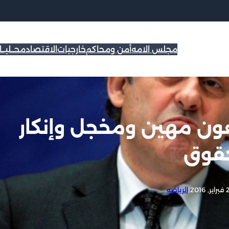
مجلس الامه
أمن ومحاكم
خارجيات
الاقتصاد
محــليــ
طعون مهين ومخجل وإنكار
حقوق
 2016
|
الرياضه