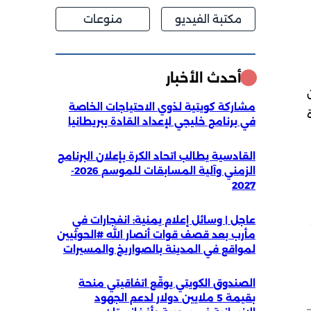
مكتبة الفيديو
منوعات
أحدث الأخبار
مشاركة كويتية لذوي الاحتياجات الخاصة
في برنامج خليجي لإعداد القادة ببريطانيا
القادسية يطالب اتحاد الكرة بإعلان البرنامج
الزمني وآلية المسابقات للموسم 2026-
2027
عاجل | وسائل إعلام يمنية: انفجارات في
مأرب بعد قصف قوات أنصار الله #الحوثيين
لمواقع في المدينة بالصواريخ والمسيرات
الصندوق الكويتي يوقّع اتفاقيتي منحة
بقيمة 5 ملايين دولار لدعم الجهود