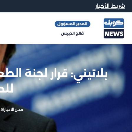
شريط الأخبار
بلاتيني: قرار لجنة ال
لل
محرر الاخبار
|
25 فبراير,