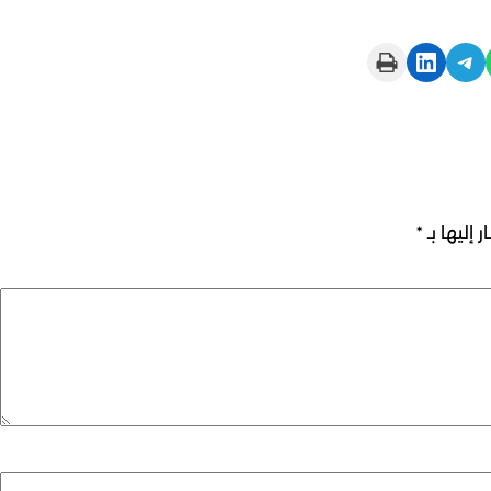
Print this Page
Share on LinkedIn
Share on Telegram
 إليها بـ
*