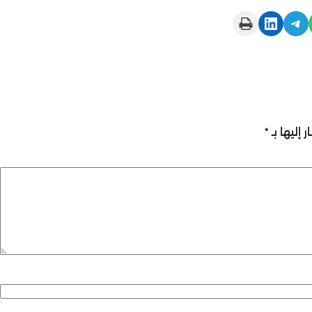
Print this Page
Share on LinkedIn
Share on Telegram
 إليها بـ
*