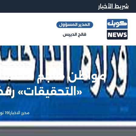
شريط الأخبار
مواطن هاجم محققاً
«التحقيقات» ر
محرر الاخبار
|
19 نوفمبر, 2012