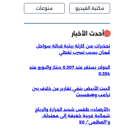
مكتبة الفيديو
منوعات
أحدث الأخبار
تحذيرات من كارثة بيئية قبالة سواحل
عُمان بسبب تسرب نفطي
الدولار يستقر عند 0.307 دينار واليورو عند
0.354
البيت الأبيض ينفي تقارير عن خلاف بين
ترامب وهيغسيث
«الأرصاد»: طقس شديد الحرارة والرياح
شمالية غربية خفيفة إلى معتدلة..
و”العظمى”: 50