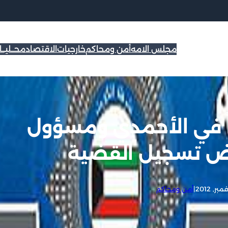
مجلس الامه
أمن ومحاكم
خارجيات
الاقتصاد
محــليــ
 في الأحمدي ومسؤول
فض تسجيل القضية
|
أمن ومحاكم