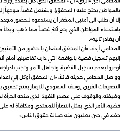
المحامي أخبر «الراي» أن «المحقق الذي كان بصدد إجر
بالمواطن يحتج عليه (المحقق)، ويشتعل غضباً، موجهاً إلي
إلا أن طلب الى أمنيي المخفر أن يستدعوه للحضور مجدداً
باستدعاء المواطن الذي رجع أكثر غضباً مما ذهب، وبدلاً 
أن يغادر ثانية».
المحامي أردف «أن المحقق استعان بالحضور من الأمنيين ل
إليهم تسجيل قضية بالواقعة التي دارت تفاصيلها أمام أ
أوعزوا بعدم تسجيل القضية، وتجاهل الأمر، وتجنب ادراجه ف
وواصل المحامي حديثه قائلاً: «ان المحقق أوكل إليّ اعداد
التحقيقات الفريق يوسف السعودي للايعاز بفتح تحقيق بش
وظيفته، والوقوف على مصدر النفوذ الذي منحه الجرأة
قضية، الأمر الذي يمثل انتصاراً للمعتدي ومكافأة له ع
حقه، في حين يطلبون منه صيانة حقوق الناس».