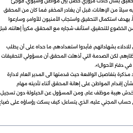
اء تحقيق بشأن حادث مروري حصل بين مواطن وآسيوي، فوجئ
ه سيلاً من الإهانات، قبل أن يغادر المخفر، فما كان من المحقق
، بهدف استكمال التحقيق واستجاب الأمنيون للأوامر، وسارعوا
من الخضوع للتحقيق، استأنف شجاره مع المحقق، مكرراً إهانته، قبل
لادلاء بشهاداتهم، فأبدوا استعدادهم، ما حداه على أن يطلب
نظارهم، لكن الصدمة التي أذهلت المحقق أن مسؤولي التحقيقات
ي دفتر الأحوال!».
 مذكرة بتفاصيل الواقعة حيث قدمتها الى المدير العام لادارة
أن إقدام المواطن على إهانة المحقق أثناء تأديته مهام
 لخدش هيبة موظف عام، ومن المسؤول عن الحيلولة دون تسجيل
لى حساب المجني عليه، الذي يتساءل: كيف يسكت رؤساؤه على ضياع