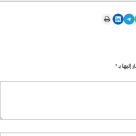
Print this Page
Share on LinkedIn
Share on Telegram
 إليها بـ
*