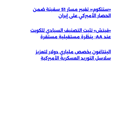
«سنتكوم»: تغيير مسار 51 سفينة ضمن
الحصار الأميركي على إيران
«فيتش» تثبت التصنيف السيادي للكويت
عند AA- بنظرة مستقبلية مستقرة
البنتاغون يخصص ملياري دولار لتعزيز
سلاسل التوريد العسكرية الأميركية