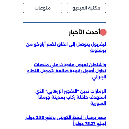
مكتبة الفيديو
منوعات
أحدث الأخبار
ليفربول يتوصل إلى اتفاق لضم أراوخو من
برشلونة
واشنطن تفرض عقوبات على منصات
تداول أصول رقمية ضالعة بتمويل النظام
الإيراني
الإمارات تدين “التفجير الإرهابي” الذي
استهدف حافلة ركاب بمدينة جرمانا
السورية
سعر برميل النفط الكويتي يرتفع 2.83 دولار
ليبلغ 75.27 دولاراً