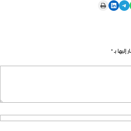
Print this Page
Share on LinkedIn
Share on Telegram
 إليها بـ
*