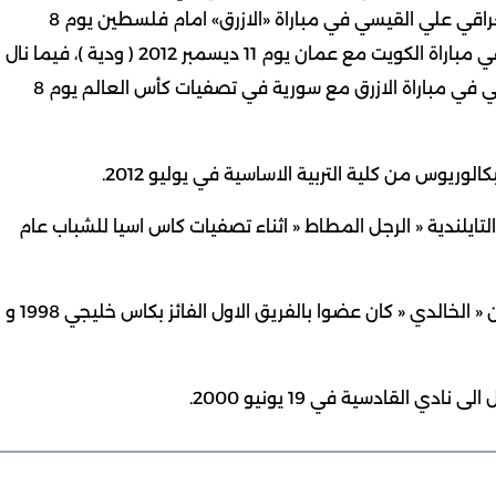
العراق في 10 يناير 2009 ( كأس الخليج ) ثم من الحكم العراقي علي القيسي في مباراة «الازرق» امام فلسطين يوم 8
ديسمبر 2012 ( ودية ) واخيرا الحكم الاردني ناصر الغفاري في مباراة الكويت مع عمان يوم 11 ديسمبر 2012 ( ودية )، فيما نال
بطاقة حمراء واحدة اشهرها الحكم العماني عبدالله الهلالي في مباراة الازرق مع سورية في تصفيات كأس العالم يوم 8
وريوس من كلية التربية الاساسية في يوليو 2012.
لتايلندية « الرجل المطاط « اثناء تصفيات كاس اسيا للشباب عام
ورغم عدم مشاركته مع «الازرق» فعليا في عام 1998 الا ان « الخالدي « كان عضوا بالفريق الاول الفائز بكاس خليجي 1998 و
القادسية في 19 يونيو 2000.