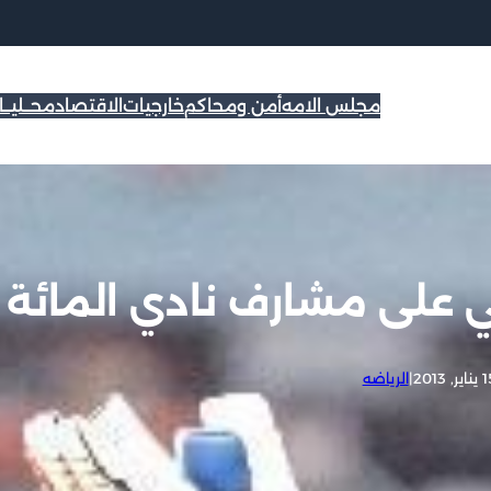
مجلس الامه
أمن ومحاكم
خارجيات
الاقتصاد
محــليــ
ي على مشارف نادي المائة
اير, 2013
|
الرياضه