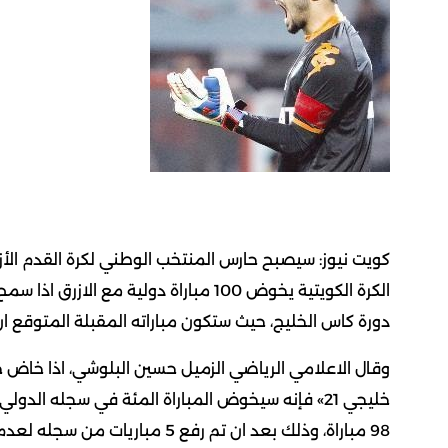
كويت نيوز: سيصبح حارس المنتخب الوطني لكرة القدم الأز
الكرة الكويتية يخوض 100 مباراة دولية م
دورة كاس الخليج، حيث ستكون مباراته المقبلة المتوقع ان تك
وقال الاعلامي الرياضي الزميل حسين البلوشي، اذا خاض حا
خليجي 21» فإنه سيخوض المباراة المئة في سجله الد
98 مباراة، وذلك بعد ان تم رفع 5 مباريات من سجله لعدم اعتمادها من «الفيفا» سابقا.