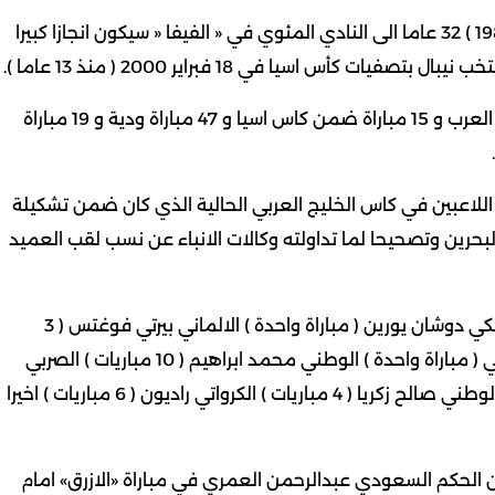
واكد البلوشي ان دخول نواف الخالدي ( مواليد 25 مايو 1981 ) 32 عاما الى النادي المئوي في « الفيفا « سيكون انجازا كبيرا
أس اسيا في 18 فبراير 2000 ( منذ 13 عاما ).
وكان اللاعب شارك مع «الازرق» في 6 مباريات ضمن كأس العرب و 15 مباراة ضمن كاس اسيا و 47 مباراة ودية و 19 مباراة
اللاعبين في كاس الخليج العربي الحالية الذي كان ضمن تشكيلة
 في عام 1998 في « خليجي 14» بمملكة البحرين وتصحيحا لما تداولته وكالات الانباء عن نسب لقب العميد
وعاصر نواف الخالدي 10 مدربين قادوا «الازرق» وهم التشيكي دوشان يورين ( مباراة واحدة ) الالماني بيرتي فوغتس ( 3
مباريات ) الكرواتي رادي ( 11 مباراة ) البرازيلي باولو كاربجياني ( مباراة واحدة ) الوطني محمد ابراهيم ( 10 مباريات ) الصربي
بوب سلوبدان ( 4 مباريات ) الروماني ميهاي ( 9 مباريات ) الوطني صالح زكريا ( 4 مباريات ) الكرواتي راديون ( 6 مباريات ) اخيرا
ة 3 بطاقات صفرا نالها من الحكم السعودي عبدالرحمن العمري في مباراة «الازرق» امام