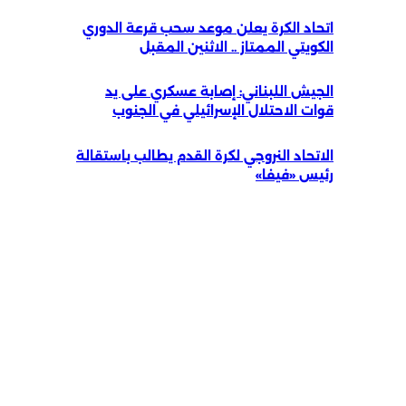
اتحاد الكرة يعلن موعد سحب قرعة الدوري
الكويتي الممتاز .. الاثنين المقبل
الجيش اللبناني: إصابة عسكري على يد
قوات الاحتلال الإسرائيلي في الجنوب
الاتحاد النروجي لكرة القدم يطالب باستقالة
رئيس «فيفا»