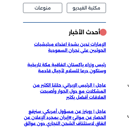
مكتبة الفيديو
منوعات
أحدث الأخبار
الإمارات تدين بشدة اعتداء ميليشيات
الحوثيين على نجران السعودية
رئيس وزراء باكستان: اتفاقية مكة تاريخية
وستكون درعا للسلام لأجيال قادمة
عاجل | الرئيس الإيراني: حللنا الكثير من
المشكلات مع دول الجوار وأصبحت
العلاقات أفضل بكثير
عاجل | رويترز عن مسؤول أمريكي: سنرفع
الحصار عن موانئ #إيران بمجرد الإعلان عن
اتفاق لاستئناف الشحن التجاري دون عوائق