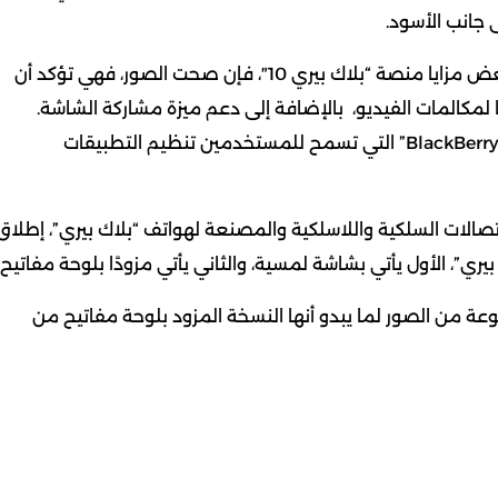
وأبرزت الصور إلى جانب تفاصيل الشكل الخارجي للهاتف، بعض مزايا منصة “بلاك بيري 10″، فإن صحت الصور، فهي تؤكد أن
لمكالمات الفيديو، بالإضافة إلى دعم ميزة مشاركة الشاشة.
وأظهرت الصور أن “بلاك بيري 10″ سيدعم ميزة “BlackBerry Balance” التي تسمح للمستخدمين تنظيم التطبيقات
 “RIM” المتخصصة في الاتصالات السلكية واللاسلكية والمصنعة لهواتف “بلاك بيري”، إطلاق
ري”، الأول يأتي بشاشة لمسية، والثاني يأتي مزودًا بلوحة مفاتيح.
عة من الصور لما يبدو أنها النسخة المزود بلوحة مفاتيح من