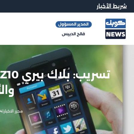
شريط الأخبار
ت
وال
محرر الاخبار
|
14 يناير,