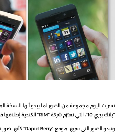
تسربت اليوم مجموعة من الصور لما يبدو أنها النسخة ال
“بلاك بيري 10″، التي تعتزم شركة “RIM” الكندية إطلاقها في 30 كانون الثاني (يناير) الجاري.