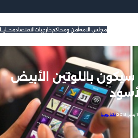
مجلس الامه
أمن ومحاكم
خارجيات
الاقتصاد
محــليــ
سريب: بلاك بيري Z10 سيكون باللونين الأبيض
أسود
 2013
|
تكنالوجيا