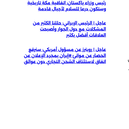
رئيس وزراء باكستان: اتفاقية مكة تاريخية
وستكون درعا للسلام لأجيال قادمة
عاجل | الرئيس الإيراني: حللنا الكثير من
المشكلات مع دول الجوار وأصبحت
العلاقات أفضل بكثير
عاجل | رويترز عن مسؤول أمريكي: سنرفع
الحصار عن موانئ #إيران بمجرد الإعلان عن
اتفاق لاستئناف الشحن التجاري دون عوائق