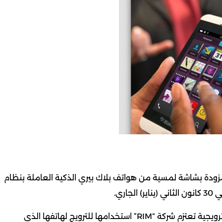
مزودة بشاشة لمسية من هواتف بلاك بيري الذكية العاملة بنظام
وتبدو الصور التي سربها موقع “Rapid Berry” كأنها صور ترويجية تعتزم شركة “RIM” استخدامها للترويج لهاتفها الذي