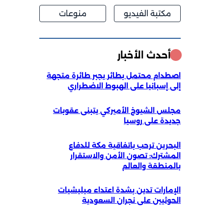
مكتبة الفيديو
منوعات
أحدث الأخبار
اصطدام محتمل بطائر يجبر طائرة متجهة
إلى إسبانيا على الهبوط الاضطراري
مجلس الشيوخ الأميركي يتبنى عقوبات
جديدة على روسيا
البحرين ترحب باتفاقية مكة للدفاع
المشترك: تصون الأمن والاستقرار
بالمنطقة والعالم
الإمارات تدين بشدة اعتداء ميليشيات
الحوثيين على نجران السعودية