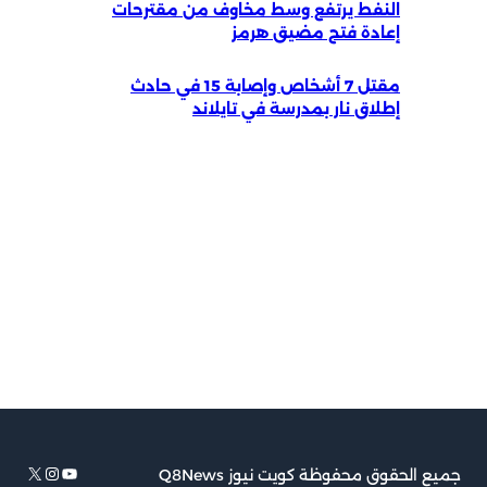
النفط يرتفع وسط مخاوف من مقترحات
إعادة فتح مضيق هرمز
مقتل 7 أشخاص وإصابة 15 في حادث
إطلاق نار بمدرسة في تايلاند
يوتيوب
إكس
إنستجرام
جميع الحقوق محفوظة كويت نيوز Q8News