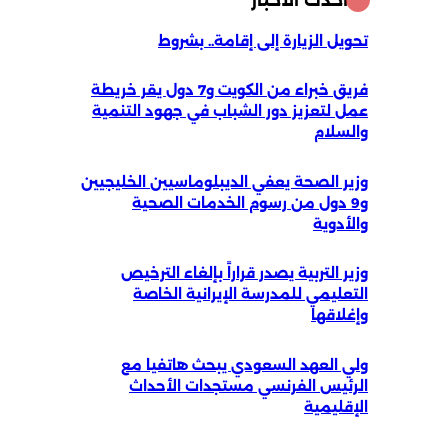
أحدث الأخبار
تحويل الزيارة إلى إقامة.. بشروط
فريق خبراء من الكويت و7 دول يقر خريطة
عمل لتعزيز دور الشباب في جهود التنمية
والسلام
وزير الصحة يعفي الديبلوماسيين الخليجيين
و9 دول من رسوم الخدمات الصحية
والأدوية
وزير التربية يصدر قراراً بإلغاء الترخيص
التعليمي للمدرسة الإيرانية الخاصة
وإغلاقها
ولي العهد السعودي يبحث هاتفيا مع
الرئيس الفرنسي مستجدات الأحداث
الإقليمية