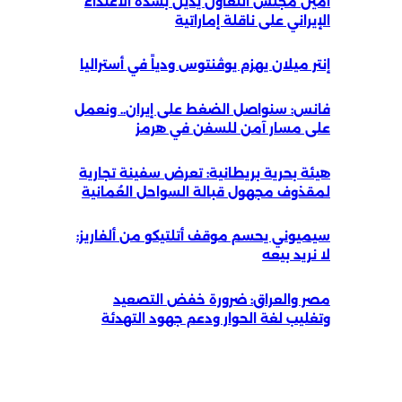
أمين مجلس التعاون يدين بشدة الاعتداء
الإيراني على ناقلة إماراتية
إنتر ميلان يهزم يوڤنتوس ودياً في أستراليا
فانس: سنواصل الضغط على إيران.. ونعمل
على مسار آمن للسفن في هرمز
هيئة بحرية بريطانية: تعرض سفينة تجارية
لمقذوف مجهول قبالة السواحل العُمانية
سيميوني يحسم موقف أتلتيكو من ألفاريز:
لا نريد بيعه
مصر والعراق: ضرورة خفض التصعيد
وتغليب لغة الحوار ودعم جهود التهدئة