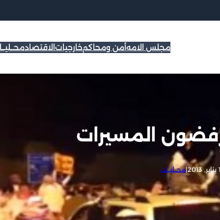
مجلس الامه
أمن ومحاكم
خارجيات
الاقتصاد
محــليــ
رفضون المسيرات
201
|
محــليــات