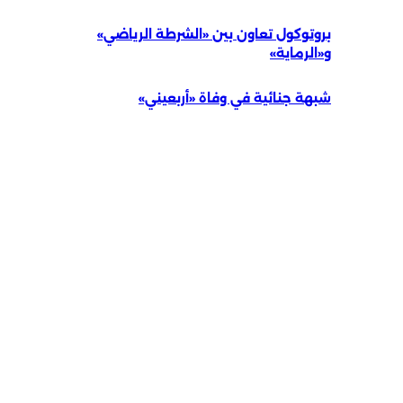
بروتوكول تعاون بين «الشرطة الرياضي»
و«الرماية»
شبهة جنائية في وفاة «أربعيني»