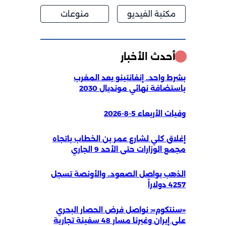
مكتبة الفيديو
منوعات
أحدث الأخبار
بشرط واحد.. إنفانتينو يعد المغرب
باستضافة نهائي مونديال 2030
وفيات الأربعاء 5-8-2026
إغلاق كلي لشارع عمر بن الخطاب باتجاه
مجمع الوزارات حتى الأحد 9 الجاري
الذهب يواصل الصعود.. والأونصة تسجل
4257 دولاراً
«سنتكوم»: نواصل فرض الحصار البحري
على إيران وغيرنا مسار 48 سفينة تجارية