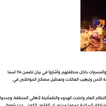
كويت نيوز: أكد سكان منطقة قرطبة رفضهم للمظاهرات والمسيرات داخل منطقتهم، وأشاروا في بيان تضمن 114 اسما
عة الأمن وترهيب العائلات وتعطيل مصالح المواطنين في
لنظام العام واعادت الهدوء والطمأنينة لأهالي المنطقة، وجددوا
لمناطق السكنية عموما مبينين ان القانون الكويتي حدد شروط