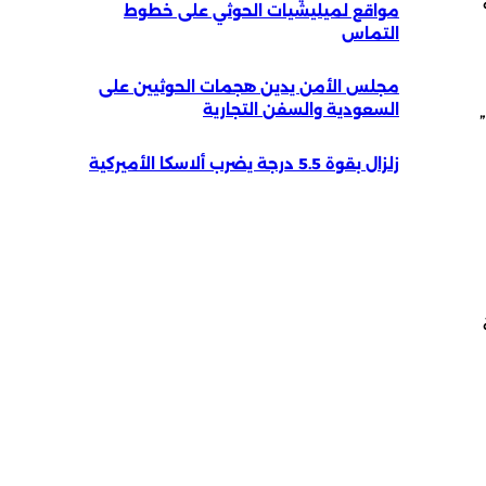
مواقع لميليشيات الحوثي على خطوط
التماس
مجلس الأمن يدين هجمات الحوثيين على
السعودية والسفن التجارية
زلزال بقوة 5.5 درجة يضرب ألاسكا الأميركية