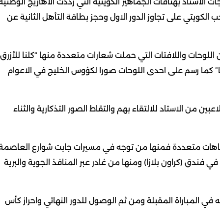
 الاستاد بهتافات الجماهير الكويتية التي رددت الاهازيج الوطنية
الكويتي على تجاوز الدور الاول وحجز بطاقة التأهل الثانية عن
للوحات واللافتات التي حملت شعارات متعددة منها “كلنا للأزرق”
تعنينا” كما رسم على احدى اللوحات صورا لكؤوس الخليج في الاعوام
عبين من الاستاد للالتقاء بهم والتقاط الصور التذكارية والثناء
جاهات متعددة فمنها من توجه في مسيرات جابت شوارع العاصمة
في فندق (كراون بلازا) ومنها من غادر عبر المنافذ الجوية والبرية
 في المباراة المقبلة ومن ثم الوصول للدور النهائي واحراز كأس