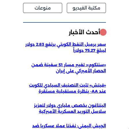
مكتبة الفيديو
منوعات
أحدث الأخبار
سعر برميل النفط الكويتي يرتفع 2.83 دولار
ليبلغ 75.27 دولاراً
«سنتكوم»: تغيير مسار 51 سفينة ضمن
الحصار الأميركي على إيران
«فيتش» تثبت التصنيف السيادي للكويت
عند AA- بنظرة مستقبلية مستقرة
البنتاغون يخصص ملياري دولار لتعزيز
سلاسل التوريد العسكرية الأميركية
الجيش اليمني: نفذنا عملا عسكريا ضد