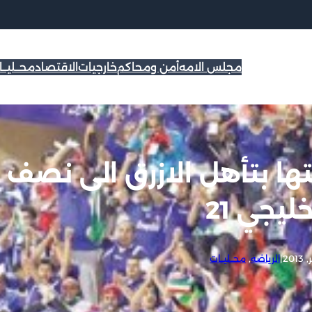
مجلس الامه
أمن ومحاكم
خارجيات
الاقتصاد
محــليــ
ها بتأهل الازرق الى نصف
ليجي 21
|
الرياضه
, 
محــليــات