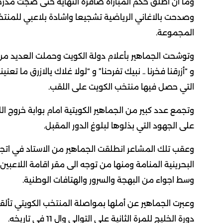
وما ان اطلق حكم المباراة صافرة النهاية حتى ضجت مدرجات
وصدحت بالاغاني الرياضية تشجيعا واشادة بلاعبي للمنتخب 
المجموعة.
وتوشحت الجماهير بأعلام دولة الكويت وحملت العديد من ا
و “أزرقنا فخرنا .. نبيك تفرحنا” و “لولا غلاك يالازرق ما 
التي حصل فيها منتخب الكويت على اللقب.
وتجمع عدد كبير من الجماهير الكويتية امام بوابة خروج اللا
على الجهود التي بذلوها لبلوغ الدور المقبل.
وعقب تلك المشاعر انطلقت الجماهير من الاستاد في ات
البحرينية المنامة ومنها من توجه الى مقر اقامة اللاعبين 
وسط اجواء من البهجة والسرور والهتافات الوطنية.
وعبرت الجماهير عن أملها بمواصلة المنتخب الكويتي تألقه
دورة الخليج للمرة الثانية على التوالي وال 11 في تاريخه.