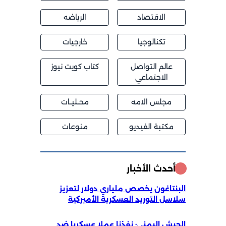
الاقتصاد
الرياضه
تكنالوجيا
خارجيات
عالم التواصل
كتاب كويت نيوز
الاجتماعي
مجلس الامه
محــليــات
مكتبة الفيديو
منوعات
أحدث الأخبار
البنتاغون يخصص ملياري دولار لتعزيز
سلاسل التوريد العسكرية الأميركية
الجيش اليمني: نفذنا عملا عسكريا ضد