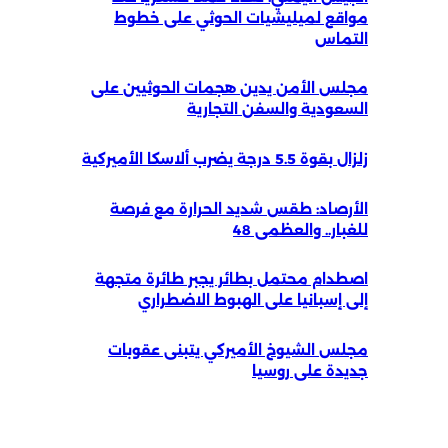
مواقع لميليشيات الحوثي على خطوط
التماس
مجلس الأمن يدين هجمات الحوثيين على
السعودية والسفن التجارية
زلزال بقوة 5.5 درجة يضرب ألاسكا الأميركية
الأرصاد: طقس شديد الحرارة مع فرصة
للغبار.. والعظمى 48
اصطدام محتمل بطائر يجبر طائرة متجهة
إلى إسبانيا على الهبوط الاضطراري
مجلس الشيوخ الأميركي يتبنى عقوبات
جديدة على روسيا