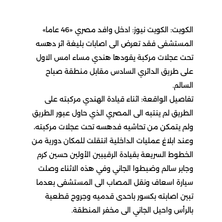
الكويت: الكويت نيوز: ادخل وافد مصري «46 عاما»
المستشفى فقد تعرض الى اصابات بليغة اثر دهسه
تحت عجلات مركبة يقودها هندي مساء امس الاول
على طريق الدائري السادس مقابل منطقة صباح
السالم.
تفاصيل الواقعة: اثناء قيادة الهندي مركبته على
الطريق لم ينتبه الى المصري الذي حاول عبور الطريق
ولم يتمكن من تحاشيه فدهسه تحت عجلات مركبته،
وعند ابلاغ عمليات الداخلية انتقلت للمكان دورية من
الخطوط السريعة بقيادة الرقيبين الأولين حسين كرم
وجابر سالم وضبطوا الجاني وفي هذه الاثناء وصلت
سيارة اسعاف ونقل المصاب الى المستشفى بعدما
تبين اصابته بكسور باحدى قدميه وجروح قطعية
بالرأس واحيل الجاني الى مخفر المنطقة.