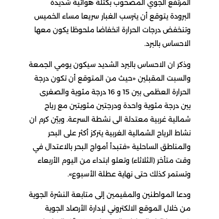
المرتفع الجوي المصحوب بكتلة هوائية شديدة
البرودة يتوقع أن يترسب الغبار سريعا مساء الخميس
وتنخفض درجات الحرارة انخفاضا ملحوظا يكون معها
الاحساس بالبرد.
وذكر ان الاحساس بالبرد الشديد سيكون يومي الجمعة
والسبت المقبلين «حيث من المتوقع أن تكون درجة
الحرارة العظمى بين 15 و 16 درجة مئوية والصغرى
بين درجة مئوية واحدة ودرجتين مئويتين مع رياح
شمالية غربية معتدلة الى نشطة السرعة. وبيّن كرم ان
نشاط الرياح الشمالية الغربية يتركز أكثر على البحر
والمناطق الساحلية «فتبدأ أمواج البحر بالاعتدال في
وقت متأخر (الثلاثاء) وتعلو ابتداء من اليوم الأربعاء
وتستمر كذلك حتى نهاية عطلة الأسبوع».
ودعا المواطنين والمقيمين إلى متابعة النشرة الجوية
من خلال الموقع الالكتروني لإدارة الأرصاد الجوية