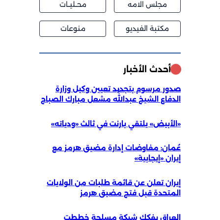
مجلس الامه
محــليــات
مكتبة الفيديو
منوعات
أحدث الأخبار
صدور مرسوم بتجديد تعيين وكيل وزارة
الدفاع الشيخ عبداللّٰه مشعل مبارك الصباح
«الأبيض» يلتقي بارنت في ثالث «ودياته»
عُمان: مفاوضات إدارة مضيق هرمز مع
إيران «إيجابية»
إيران تعلن عن قائمة طلبات من الولايات
المتحدة قبل فتح مضيق هرمز
العراق يفكك شبكة مسلحة خططت