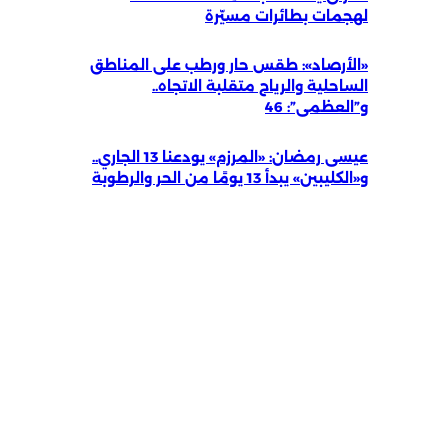
لهجمات بطائرات مسيّرة
«الأرصاد»: طقس حار ورطب على المناطق
الساحلية والرياح متقلبة الاتجاه..
و”العظمى”: 46
عيسى رمضان: «المرزم» يودعنا 13 الجاري..
و«الكليبين» يبدأ 13 يومًا من الحر والرطوبة