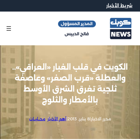
شريط الأخبار
الكويت في قلب الغبار «العراقي»..
والعطلة «قرب الصفر» وعاصفة
ثلجية تغرق الشرق الأوسط
بالأمطار والثلوج
محرر الاخبار
|
8 يناير, 2013
|
أهم الأخبار
, 
محــليــات