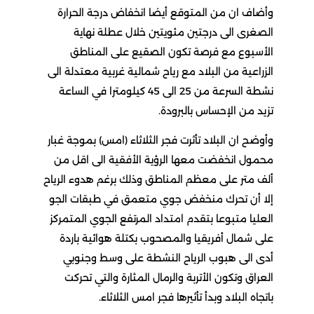
وأضاف ان من المتوقع أيضا انخفاض درجة الحرارة
الصغرى الى درجتين مئويتين خلال عطلة نهاية
الأسبوع مع فرصة تكون الصقيع على المناطق
الزراعية من البلاد مع رياح شمالية غربية معتدلة الى
نشطة السرعة من 25 الى 45 كيلومترا في الساعة
تزيد من الإحساس بالبرودة.
وأوضح ان البلاد تأثرت فجر الثلاثاء (امس) بموجة غبار
محمول انخفضت معها الرؤية الأفقية الى اقل من
ألف متر على معظم المناطق وذلك برغم هدوء الرياح
إلا أن تحرك منخفض جوي متعمق في طبقات الجو
العليا متبوعا بتقدم امتداد المرتفع الجوي المتمركز
على شمال أفريقيا والمصحوب بكتلة هوائية باردة
أدى الى هبوب الرياح النشطة على وسط وجنوبي
العراق وتكون الأتربة والرمال المثارة والتي تحركت
باتجاه البلاد وبدأ تأثيرها فجر امس الثلاثاء.