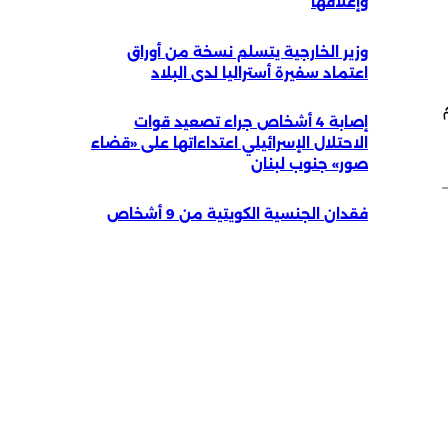
وإغلاقها
وزير الخارجية يتسلم نسخة من أوراق
اعتماد سفيرة أستراليا لدى البلاد
زي (2009 بنظام
إصابة 4 أشخاص جراء تصعيد قوات
الاحتلال الإسرائيلي اعتداءاتها على «قضاء
صور» جنوب لبنان
فقدان الجنسية الكويتية من 9 أشخاص