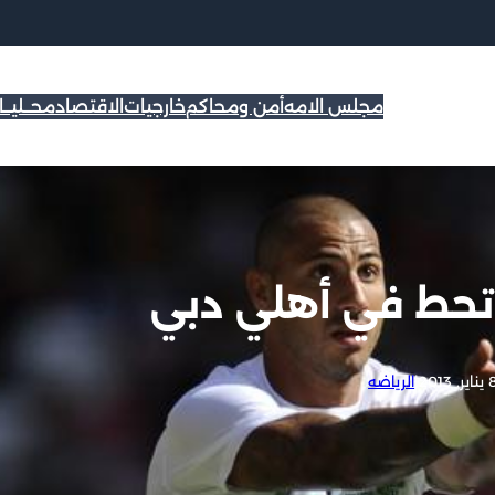
مجلس الامه
أمن ومحاكم
خارجيات
الاقتصاد
محــليــ
 تحط في أهلي دبي
اير, 2013
|
الرياضه