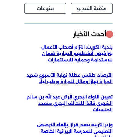
مكتبة الفيديو
منوعات
أحدث الأخبار
بلدية الكويت: التزام أصحاب الأعمال
بتراخيص أنشطتهم التجارية ضمان
للاستدامة وحماية للاستثمارات
الأرصاد: طقس عطلة نهاية الأسبوع شديد
الحرارة نهارًا ومائل للحرارة ورطب ليلًا
تعيين اللواء البحري الركن عبدالله بن سالم
الشهري قائدًا للتحالف البحري متعدد
الجنسيات
وزير التربية يصدر قرارًا بإلغاء الترخيص
التعليمي للمدرسة الإيرانية الخاصة