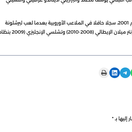
ويملك كواريزما الذي بدأ مسيرته مع سبورتينغ لشبونة عام 2001، سجلا حافلا في الملاعب الأوروبية بعدما لعب لبرشلونة
الإسباني (2003-2004) وبورتو البرتغالي (2004-2008 ) وإنتر ميلان الإيطالي (2008-2010) وتشلسي الإنجلي
Print this Page
Share on LinkedIn
Share on Telegram
 إليها بـ
*