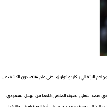
أعلن أهلي دبي الإماراتي لكرة القدم الاثنين تعاقده مع المهاجم البرتغالي ريكاردو كواريزما حتى عام 2014، دون الكشف عن
ب اللبناني يوسف محمد والبرازيلي أدينالدو غرافيتي والتشيلي