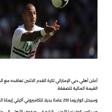
القيمة المالية للصفقة.
وسيحل كواريزما (29 عاما) بديلا للكاميروني أكيلي إيمانا الذي ضمه الأهلي الصيف الماضي قادما من الهلال السعودي.
وسيكون كواريزما الأجنبي الرابع في صفوف الأهلي إلى جان