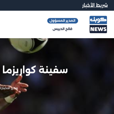
شريط الأخبار
سفينة كواريزما
محرر الاخبار
|
8 ين