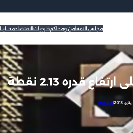
مجلس الامه
أمن ومحاكم
خارجيات
الاقتصاد
محــليــ
اع قدره 2.13 نقطة
20
|
الاقتصاد