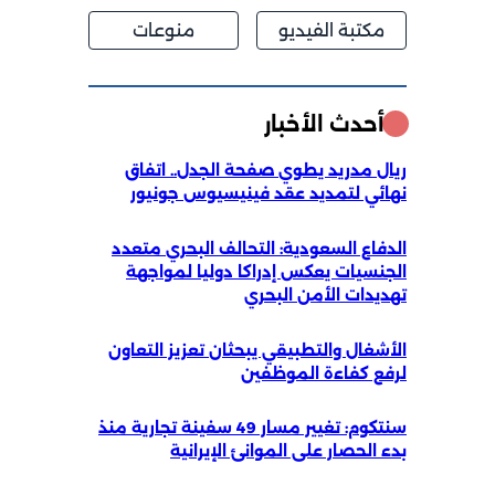
مكتبة الفيديو
منوعات
أحدث الأخبار
ريال مدريد يطوي صفحة الجدل.. اتفاق
نهائي لتمديد عقد فينيسيوس جونيور
الدفاع السعودية: التحالف البحري متعدد
الجنسيات يعكس إدراكا دوليا لمواجهة
تهديدات الأمن البحري
الأشغال والتطبيقي يبحثان تعزيز التعاون
لرفع كفاءة الموظفين
سنتكوم: تغيير مسار 49 سفينة تجارية منذ
بدء الحصار على الموانئ الإيرانية