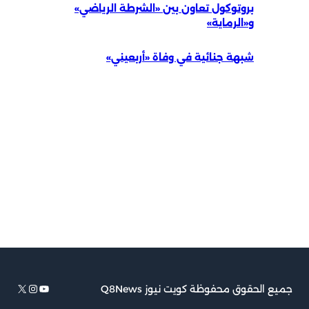
بروتوكول تعاون بين «الشرطة الرياضي»
و«الرماية»
شبهة جنائية في وفاة «أربعيني»
يوتيوب
إكس
إنستجرام
جميع الحقوق محفوظة كويت نيوز Q8News