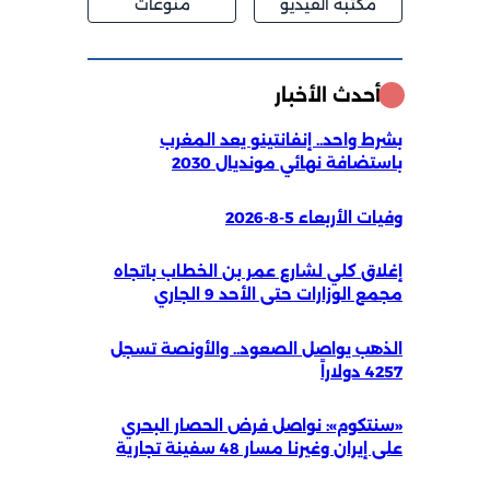
مكتبة الفيديو
منوعات
أحدث الأخبار
بشرط واحد.. إنفانتينو يعد المغرب
باستضافة نهائي مونديال 2030
وفيات الأربعاء 5-8-2026
إغلاق كلي لشارع عمر بن الخطاب باتجاه
مجمع الوزارات حتى الأحد 9 الجاري
الذهب يواصل الصعود.. والأونصة تسجل
4257 دولاراً
«سنتكوم»: نواصل فرض الحصار البحري
على إيران وغيرنا مسار 48 سفينة تجارية