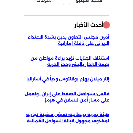
مكتبة الفيديو
منوعات
أحدث الأخبار
أمين مجلس التعاون يدين بشدة الاعتداء
الإيراني على ناقلة إماراتية
استئناف الجنايات تؤيد براءة مواطن من
تهمة الاتجار بالبشر وحجز الحرية
إنتر ميلان يهزم يوڤنتوس ودياً في أستراليا
فانس: سنواصل الضغط على إيران.. ونعمل
على مسار آمن للسفن في هرمز
هيئة بحرية بريطانية: تعرض سفينة تجارية
لمقذوف مجهول قبالة السواحل العُمانية