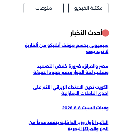
مكتبة الفيديو
منوعات
أحدث الأخبار
سيميوني يحسم موقف أتلتيكو من ألفاريز:
لا نريد بيعه
مصر والعراق: ضرورة خفض التصعيد
وتغليب لغة الحوار ودعم جهود التهدئة
الكويت تدين الاعتداء الإيراني الآثم على
إحدى الناقلات الإماراتية
وفيات السبت 8-8-2026
النائب الأول وزير الداخلية يتفقد عدداً من
الجزر والمراكز البحرية