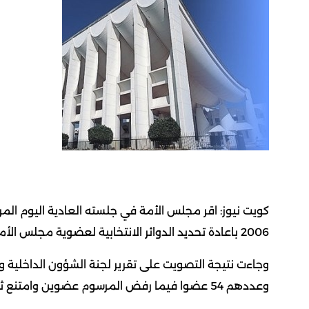
2006 باعادة تحديد الدوائر الانتخابية لعضوية مجلس الأمة (الصوت الواحد) بأغلبية 49 عضوا.
وعددهم 54 عضوا فيما رفض المرسوم عضوين وامتنع ثلاثة اعضاء عن التصويت.