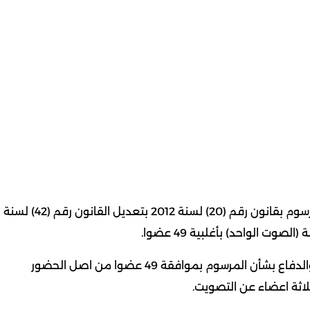
كويت نيوز: اقر مجلس الأمة في جلسته العادية اليوم المرسوم بقانون رقم (20) لسنة 2012 بتعديل القانون رقم (42) لسنة
وجاءت نتيجة التصويت على تقرير لجنة الشؤون الداخلية والدفاع بشأن المرسوم بموافقة 49 عضوا من اصل الحضور