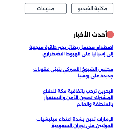
مكتبة الفيديو
منوعات
أحدث الأخبار
اصطدام محتمل بطائر يجبر طائرة متجهة
إلى إسبانيا على الهبوط الاضطراري
مجلس الشيوخ الأميركي يتبنى عقوبات
جديدة على روسيا
البحرين ترحب باتفاقية مكة للدفاع
المشترك: تصون الأمن والاستقرار
بالمنطقة والعالم
الإمارات تدين بشدة اعتداء ميليشيات
الحوثيين على نجران السعودية