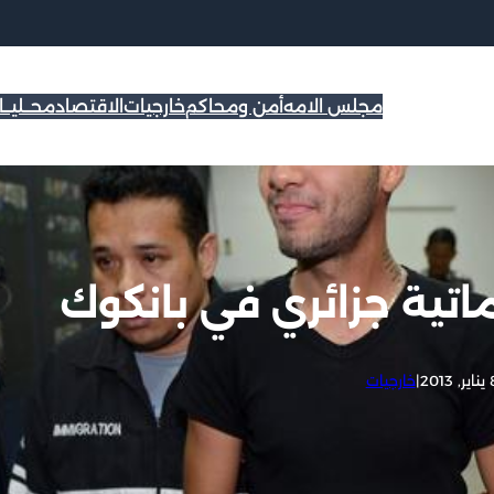
مجلس الامه
أمن ومحاكم
خارجيات
الاقتصاد
محــليــ
تية جزائري في بانكوك
ر, 2013
|
خارجيات