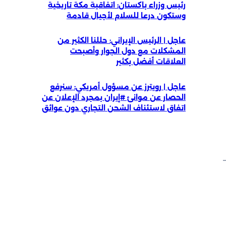
رئيس وزراء باكستان: اتفاقية مكة تاريخية
وستكون درعا للسلام لأجيال قادمة
عاجل | الرئيس الإيراني: حللنا الكثير من
المشكلات مع دول الجوار وأصبحت
العلاقات أفضل بكثير
عاجل | رويترز عن مسؤول أمريكي: سنرفع
الحصار عن موانئ #إيران بمجرد الإعلان عن
اتفاق لاستئناف الشحن التجاري دون عوائق