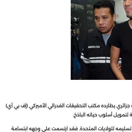
 جزائري يطارده مكتب التحقيقات الفدرالي الأميركي (إف بي آي)
 لتمويل أسلوب حياته الباذخ.
) أنه قلق من احتمال تسليمه للولايات المتحدة. فقد ارتسمت على وجهه ابتسامة