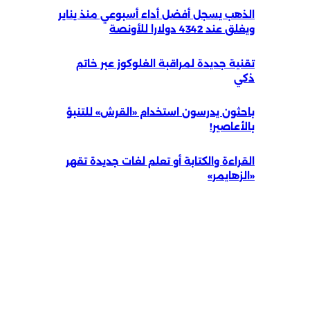
الذهب يسجل أفضل أداء أسبوعي منذ يناير
ويغلق عند 4342 دولارا للأونصة
تقنية جديدة لمراقبة الغلوكوز عبر خاتم
ذكي
باحثون يدرسون استخدام «القرش» للتنبؤ
بالأعاصير!
القراءة والكتابة أو تعلم لغات جديدة تقهر
«الزهايمر»