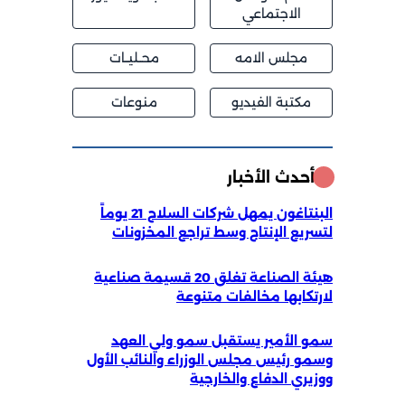
الاجتماعي
مجلس الامه
محــليــات
مكتبة الفيديو
منوعات
أحدث الأخبار
البنتاغون يمهل شركات السلاح 21 يوماً
لتسريع الإنتاج وسط تراجع المخزونات
هيئة الصناعة تغلق 20 قسيمة صناعية
لارتكابها مخالفات متنوعة
سمو الأمير يستقبل سمو ولي العهد
وسمو رئيس مجلس الوزراء والنائب الأول
ووزيري الدفاع والخارجية