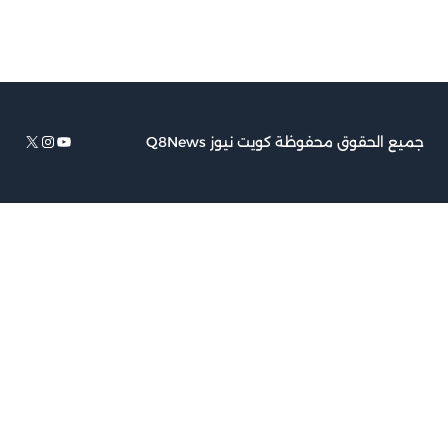
يوتيوب
إكس
إنستجرام
وق محفوظة كويت نيوز Q8News