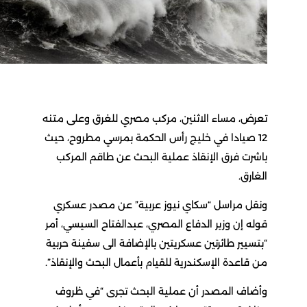
ض، مساء الاثنين، مركب مصري للغرق وعلى متنه
1 صيادا في خليج رأس الحكمة بمرسي مطروح، حيث
رت فرق الإنقاذ عملية البحث عن طاقم المركب
ارق.
ل مراسل “سكاي نيوز عربية” عن مصدر عسكري
ه إن وزير الدفاع المصري، عبدالفتاح السيسي، أمر
سيير طائرتين عسكريتين بالإضافة الى سفينة حربية
قاعدة الإسكندرية للقيام بأعمال البحث والإنقاذ”.
اف المصدر أن عملية البحث تجرى “في ظروف