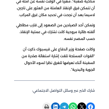
خية صعبة”، معربا في الوقت نفسه عن أمله في
تتمكن فرق الإنقاذ العاملة من العثور على ناجين،
يما بعد أن نجحت في تحديد مكان غرق المركب.
كن أحد الصيادين من الصعود إلى قارب مطاطي
ته طائرة مروحية كانت تشارك في عملية الإنقاذ،
ب المصدر نفسه.
نت صفحة وزير الدفاع على فيسبوك ذكرت أن
قوات المسلحة تلقت إشارة استغاثة صادرة من
فينة أثناء تعرضها للغرق نظرا لسوء الأحوال
وية والبحرية”.
ك الخبر عبر وسائل التواصل الاجتماعي:
Print this Page
Share on LinkedIn
Share on Telegram
Share on WhatsApp
Share on X
Sha