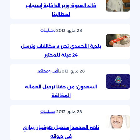
خالد العدوة: وزير الداخلية إستجاب
لمطالبنا
28 مايو, 2013
|
محــليــات
بلدية الأحمدي تحرر 3 مخالفات وترسل
24 عينة للمختبر
28 مايو, 2013
|
أمن ومحاكم
السعدون: من حقنا ترحيل العمالة
المخالفة
28 مايو, 2013
|
محــليــات
ناصر المحمد إستقبل هوشيار زيباري
في ديوانه