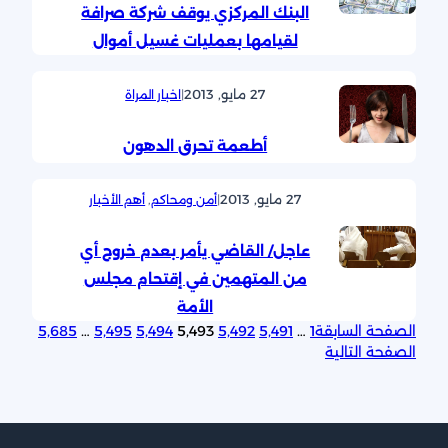
البنك المركزي يوقف شركة صرافة
لقيامها بعمليات غسيل أموال
27 مايو, 2013
|
اخبار المراة
أطعمة تحرق الدهون
27 مايو, 2013
|
أمن ومحاكم
, 
أهم الأخبار
عاجل/ القاضي يأمر بعدم خروج أي
من المتهمين في إقتحام مجلس
الأمة
الصفحة السابقة
1
…
5٬491
5٬492
5٬493
5٬494
5٬495
…
5٬685
الصفحة التالية