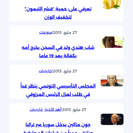
تعرفي على: حمية “قشر الليمون”
لتخفيف الوزن
27 مايو, 2013
|
منوعات
شاب هندي ولد في السجن يخرج أمه
بكفالة بعد 19 عاما
27 مايو, 2013
|
خارجيات
المجلس التأسيسي التونسي ينظر غداً
في طلب لعزل الرئيس المرزوقي
27 مايو, 2013
|
أهم الأخبار
, 
خارجيات
جون ماكين يدخل سوريا عبر تركيا