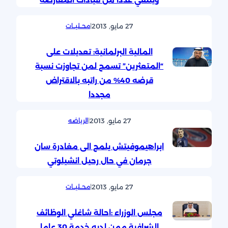
ويلتقي عدداً من قيادات المعارضة
27 مايو, 2013
|
محــليــات
المالية البرلمانية: تعديلات على
“المتعثرين” تسمح لمن تجاوزت نسبة
قرضه 40% من راتبه بالاقتراض
مجددا
27 مايو, 2013
|
الرياضه
ابراهيموفيتش يلمح الى مغادرة سان
جرمان في حال رحيل انشيلوتي
27 مايو, 2013
|
محــليــات
مجلس الوزراء :احالة شاغلي الوظائف
الشرافية ممن لديه خدمة 30 عاما