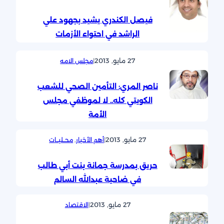
فيصل الكندري يشيد بجهود علي
الراشد في احتواء الأزمات
27 مايو, 2013
|
مجلس الامه
ناصر المري: التأمين الصحي للشعب
الكويتي كله.. لا لموظفي مجلس
الأمة
27 مايو, 2013
|
أهم الأخبار
, 
محــليــات
حريق بمدرسة جمانة بنت أبي طالب
في ضاحية عبدالله السالم
27 مايو, 2013
|
الاقتصاد