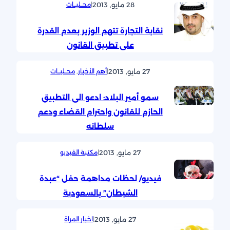
28 مايو, 2013
|
محــليــات
نقابة التجارة تتهم الوزير بعدم القدرة
على تطبيق القانون
27 مايو, 2013
|
أهم الأخبار
, 
محــليــات
سمو أمير البلاد: ادعو الى التطبيق
الحازم للقانون واحترام القضاء ودعم
سلطاته
27 مايو, 2013
|
مكتبة الفيديو
فيديو/ لحظات مداهمة حفل “عبدة
الشيطان” بالسعودية
27 مايو, 2013
|
اخبار المراة