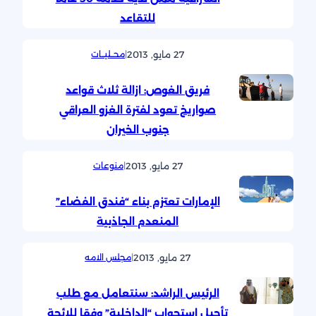
للتقاعد
27 مايو, 2013
|
محــليــات
فريق الغوص: ازالة ثلاث قواعد
صواريخ تعود لفترة الغزو العراقي
جنوب الخيران
27 مايو, 2013
|
منوعات
الإمارات تعتزم بناء “فندق الفضاء”
المنعدم الجاذبية
27 مايو, 2013
|
مجلس الامه
الرئيس الراشد: سنتعامل مع طلب
تأجيل استجواب “الداخلية” وفقا للائحة