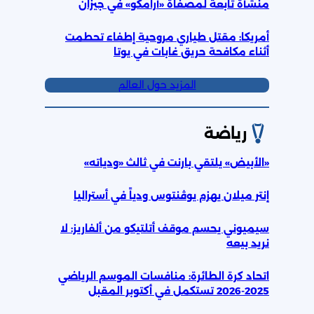
منشأة تابعة لمصفاة «أرامكو» في جيزان
أمريكا: مقتل طياري مروحية إطفاء تحطمت
أثناء مكافحة حريق غابات في يوتا
المزيد حول العالم
رياضة
«الأبيض» يلتقي بارنت في ثالث «ودياته»
إنتر ميلان يهزم يوڤنتوس ودياً في أستراليا
سيميوني يحسم موقف أتلتيكو من ألفاريز: لا
نريد بيعه
اتحاد كرة الطائرة: منافسات الموسم الرياضي
2025-2026 تستكمل في أكتوبر المقبل