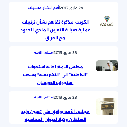
28 مايو, 2013
|
أهم الأخبار
, 
محــليــات
الكويت: مذكرة تفاهم بشأن ترتيبات
عملية صيانة التعيين المادي للحدود
مع العراق
28 مايو, 2013
|
مجلس الامه
مجلس الأمة: احالة استجواب
“الداخلية” الى “التشريعية” وسحب
استجواب الدويسان
28 مايو, 2013
|
مجلس الامه
مجلس الأمة يوافق على تعيين وليد
السلطان وكيلا لديوان المحاسبة