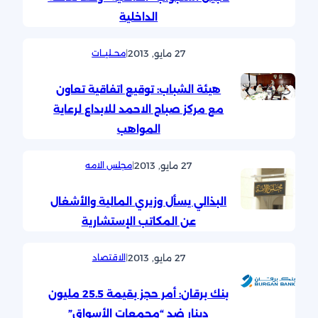
الداخلية
27 مايو, 2013
|
محــليــات
هيئة الشباب: توقيع اتفاقية تعاون
مع مركز صباح الاحمد للابداع لرعاية
المواهب
27 مايو, 2013
|
مجلس الامه
البذالي يسأل وزيري المالية والأشغال
عن المكاتب الإستشارية
27 مايو, 2013
|
الاقتصاد
بنك برقان: أمر حجز بقيمة 25.5 مليون
دينار ضد “مجمعات الأسواق”