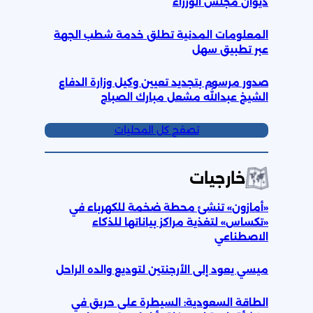
ديوان مجلس الوزراء
المعلومات المدنية تطلق خدمة شطب الجهة
عبر تطبيق سهل
صدور مرسوم بتجديد تعيين وكيل وزارة الدفاع
الشيخ عبداللّٰه مشعل مبارك الصباح
تصفح كل المحليات
خارجيات
«أمازون» تنشئ محطة ضخمة للكهرباء في
«تكساس» لتغذية مراكز بياناتها للذكاء
الاصطناعي
ميسي يعود إلى الأرجنتين لتوديع والده الراحل
الطاقة السعودية: السيطرة على حريق في