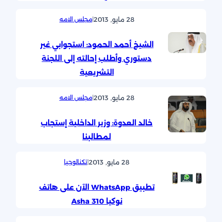
28 مايو, 2013
|
مجلس الامه
الشيخ أحمد الحمود: استجوابي غير
دستوري وأطلب إحالته إلى اللجنة
التشريعية
28 مايو, 2013
|
مجلس الامه
خالد العدوة: وزير الداخلية إستجاب
لمطالبنا
28 مايو, 2013
|
تكنالوجيا
تطبيق WhatsApp الآن على هاتف
نوكيا Asha 310