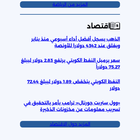
المزيد من الرياضة
اقتصاد
الذهب يسجل أفضل أداء أسبوعي منذ يناير
ويغلق عند 4342 دولارا للأونصة
سعر برميل النفط الكويتي يرتفع 2.83 دولار ليبلغ
75.27 دولاراً
النفط الكويتي ينخفض 1.89 دولار ليبلغ 72.44
دولار
«وول ستريت جورنال»: ترامب يأمر بالتحقيق في
تسريب معلومات عن مخزونات الذخيرة
المزيد حول الاقتصاد