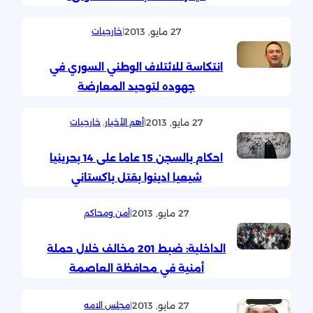
27 مايو, 2013
|
خارجيات
انتكاسة للائتلاف الوطني السوري في
جهوده لتوحيد المعارضة
27 مايو, 2013
|
أهم الأخبار
, 
خارجيات
احكام بالسجن 15 عاما على 14 بحرينيا
شيعيا ادينوا بقتل باكستاني
27 مايو, 2013
|
أمن ومحاكم
الداخلية: ضبط 201 مخالف خلال حملة
أمنية في محافظة العاصمة
27 مايو, 2013
|
مجلس الامه