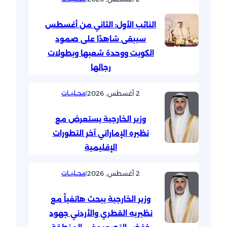
النائب الأول: الثاني من أغسطس
سيبقى شاهدًا على صمود
الكويت ووحدة شعبها وبطولات
رجالها
2 أغسطس, 2026
|
محــليــات
وزير الخارجية يستعرض مع
نظيره الإماراتي آخر التطورات
الإقليمية
2 أغسطس, 2026
|
محــليــات
وزير الخارجية يبحث هاتفياً مع
نظيريه القطري والأردني جهود