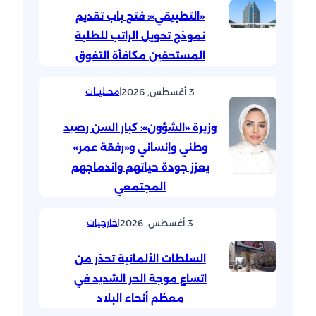
«التطبيقي»: فتح باب تقديم
نموذج تحويل الراتب للطلبة
المستحقين مكافأة التفوق
3 أغسطس, 2026
|
محــليــات
وزيرة «الشؤون»: كبار السن رصيد
وطني وإنساني و«رفقة عمر»
يعزز جودة حياتهم واندماجهم
المجتمعي
3 أغسطس, 2026
|
خارجيات
السلطات الألمانية تحذر من
اتساع موجة الحر الشديد في
معظم أنحاء البلاد