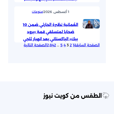
1 أغسطس, 2026
|
منوعات
العُمانية نظيرة الحارثي ضمن 10
ضحايا لمتسلقي قمة «برود
بيك» الباكستاني بعد انهيار ثلجي
الصفحة السابقة
1
2
3
4
5
…
2٬842
الصفحة التالية
الطقس من كويت نيوز
مدينة الكويت الطقس