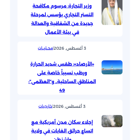
وزير التجارة: مرسوم مكافحة
التستر التجاري يؤسس لمرحلة
جديدة من الشفافية والعدالة
في بيئة الأعمال
3 أغسطس, 2026
|
محــليــات
«الأرصاد»: طقس شديد الحرارة
ورطب نسبياً خاصة على
المناطق الساحلية.. و”العظمى”:
49
3 أغسطس, 2026
|
خارجيات
إجلاء سكان مدن أمريكية مع
اتساع حرائق الغابات في ولاية
واشنطن