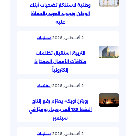
وطنية لاستذكار تضحيات أبناء
الوطن وتجديد العهد بالحفاظ
عليه
2 أغسطس, 2026
|
محــليــات
التربية: استقبال تظلمات
مكافآت الأعمال الممتازة
إلكترونياً
2 أغسطس, 2026
|
الاقتصاد
رويترز: أوبك+ يعتزم رفع إنتاج
النفط 188 ألف برميل يوميًا في
سبتمبر
2 أغسطس, 2026
|
محــليــات