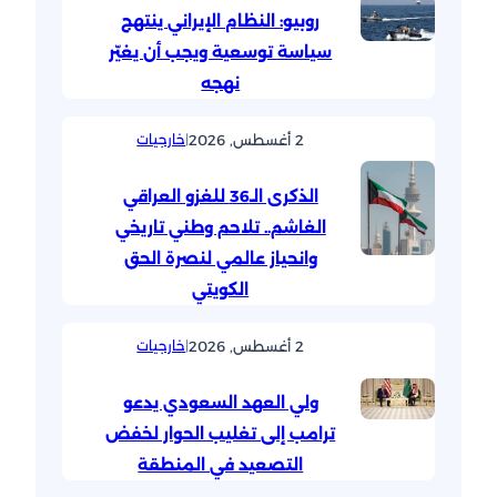
روبيو: النظام الإيراني ينتهج
سياسة توسعية ويجب أن يغيّر
نهجه
2 أغسطس, 2026
|
خارجيات
الذكرى الـ36 للغزو العراقي
الغاشم.. تلاحم وطني تاريخي
وانحياز عالمي لنصرة الحق
الكويتي
2 أغسطس, 2026
|
خارجيات
ولي العهد السعودي يدعو
ترامب إلى تغليب الحوار لخفض
التصعيد في المنطقة