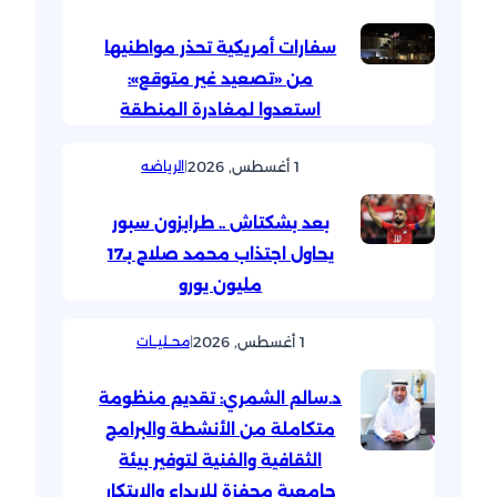
سفارات أمريكية تحذر مواطنيها
من «تصعيد غير متوقع»:
استعدوا لمغادرة المنطقة
1 أغسطس, 2026
|
الرياضه
بعد بشكتاش .. طرابزون سبور
يحاول اجتذاب محمد صلاح بـ17
مليون يورو
1 أغسطس, 2026
|
محــليــات
د.سالم الشمري: تقديم منظومة
متكاملة من الأنشطة والبرامج
الثقافية والفنية لتوفير بيئة
جامعية محفزة للإبداع والابتكار