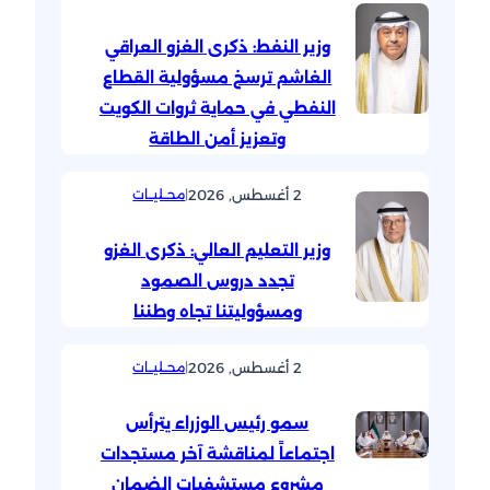
وزير النفط: ذكرى الغزو العراقي
الغاشم ترسخ مسؤولية القطاع
النفطي في حماية ثروات الكويت
وتعزيز أمن الطاقة
2 أغسطس, 2026
|
محــليــات
وزير التعليم العالي: ذكرى الغزو
تجدد دروس الصمود
ومسؤوليتنا تجاه وطننا
2 أغسطس, 2026
|
محــليــات
سمو رئيس الوزراء يترأس
اجتماعاً لمناقشة آخر مستجدات
مشروع مستشفيات الضمان