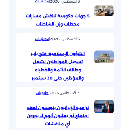
3 أغسطس, 2026
|
محــليــات
5 جهات حكومية تناقش مسارات
محطات وزن الشاحنات
3 أغسطس, 2026
|
محــليــات
الشؤون الإسلامية: فتح باب
تسجيل المواطنين لشغل
وظائف الأئمة والخطباء
والمؤذنين حتى 30 سبتمبر
3 أغسطس, 2026
|
خارجيات
ترامب: الإيرانيون يتوسلون لعقد
اجتماع ثم يعلنون أنهم لا يجرون
أي مناقشات