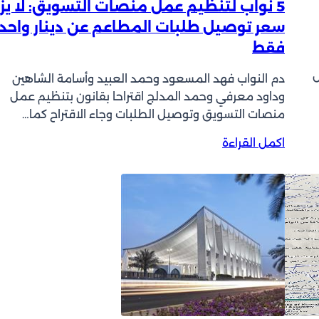
5 نواب لتنظيم عمل منصات التسويق: لا يز
ر
سعر توصيل طلبات المطاعم عن دينار واحد
ا
فقط
ل
ع
س
د
دم النواب فهد المسعود وحمد العبيد وأسامة الشاهين
ل
وداود معرفي وحمد المدلج اقتراحا بقانون بتنظيم عمل
»
منصات التسويق وتوصيل الطلبات وجاء الاقتراح كما…
:
:
اكمل القراءة
م
5
ا
ن
أ
و
س
ا
ب
ب
ا
ل
ب
ت
ع
ن
د
ظ
م
ي
ت