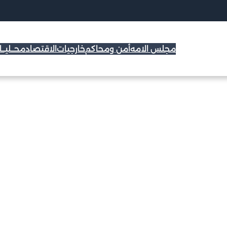
مجلس الامه
أمن ومحاكم
خارجيات
الاقتصاد
محــليــ