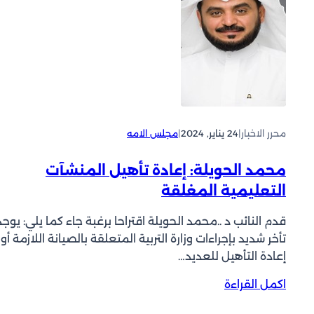
د
ا
ر
ج
س
ف
ل
ل
ت
س
و
م
ة
ز
ر
ط
ا
ي
ا
ر
ر
ر
ا
ع
ئ
محرر الاخبار
|
24 يناير, 2024
|
مجلس الامه
ل
ل
ة
ي
م
ل
محمد الحويلة: إعادة تأهيل المنشآت
ا
ه
ـ
التعليمية المغلقة
ا
ل
#
ي
م
قدم النائب د ..محمد الحويلة اقتراحا برغبة جاء كما يلي: يوجد
ة
ج
تأخر شديد بإجراءات وزارة التربية المتعلقة بالصيانة اللازمة أو
:
ل
إعادة التأهيل للعديد…
م
س
ا
_
:
اكمل القراءة
ض
ح
م
و
ق