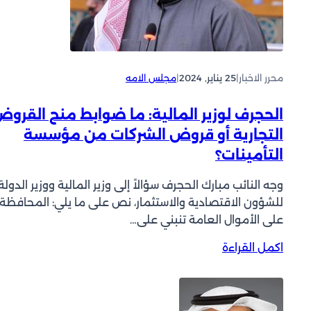
ق
ي
ع
د
ا
ع
ل
و
ر
ن
محرر الاخبار
|
25 يناير, 2024
|
مجلس الامه
ئ
#
ا
ا
الحجرف لوزير المالية: ما ضوابط منح القرو
س
ل
التجارية أو قروض الشركات من مؤسسة
ة
ح
س
ك
التأمينات؟
ا
و
ب
م
وجه النائب مبارك الحجرف سؤالاً إلى وزير المالية ووزير الدولة
ق
ة
للشؤون الاقتصادية والاستثمار، نص على ما يلي: المحافظة
ة
ل
على الأموال العامة تنبني على…
ي
ط
:
م
اكمل القراءة
ل
ا
ك
ب
ل
ن
ع
ا
ح
ق
ل
ج