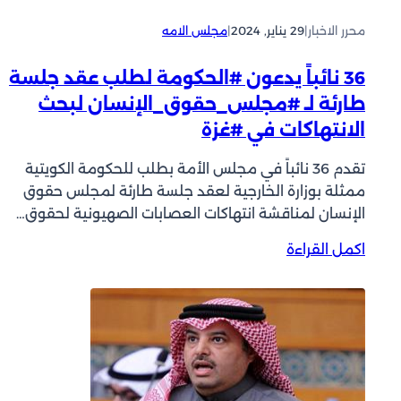
ا
ة
ل
محرر الاخبار
|
29 يناير, 2024
|
مجلس الامه
:
ق
ق
ر
36 نائباً يدعون #الحكومة لطلب عقد جلسة
س
ض
م
طارئة لـ #مجلس_حقوق_الإنسان لبحث
ا
ن
الانتهاكات في #غزة
ل
ا
ح
ئ
تقدم 36 نائباً في مجلس الأمة بطلب للحكومة الكويتية
س
ب
ممثلة بوزارة الخارجية لعقد جلسة طارئة لمجلس حقوق
ن
ا
إ
الإنسان لمناقشة انتهاكات العصابات الصهيونية لحقوق…
ل
ل
أ
:
اكمل القراءة
ى
م
3
ج
ي
6
ل
ر
ن
س
م
ا
ة
ن
ئ
6
م
ب
-
و
اً
2