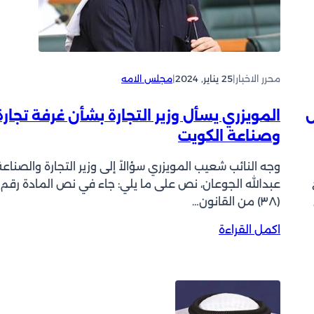
ي
ز
ا
ع
ي
ن
ق
د
ت
د
س
خ
ج
ع
ا
محرر الاخبار
|
25 يناير, 2024
|
مجلس الامه
ل
ر
ب
س
ت
ا
ض
ة
المويزري يسأل وزير التجارة بشأن غرفة تجارة
و
ت
خ
وصناعة الكويت
ص
؟
ا
ي
ص
وجه النائب شعيب المويزري سؤالاً إلى وزير التجارة والصناعة
ل
ة
عبدالله الجوعان، نص على ما يلي: جاء في نص المادة رقم
ط
غ
(۳۸) من القانون…
ل
د
ب
اً
:
اكمل القراءة
ا
ا
ت
ل
ا
م
ل
و
م
ي