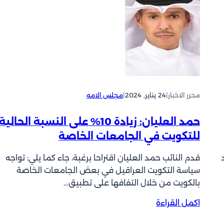
ط
ز
ا
ر
ع
ي
م
ي
ع
س
ن
أ
د
ل
ي
و
ن
محرر الاخبار
|
24 يناير, 2024
|
مجلس الامه
ز
ا
ي
ر
حمد العليان: زيادة 10% على النسبة الحالية
ر
و
ا
للتكويت في الجامعات الخاصة
ا
ل
ح
ت
قدم النائب حمد العليان اقتراحا برغبة، جاء كما يلي: تواجه
د
ج
سياسة التكويت العراقيل في بعض الجامعات الخاصة
ف
ا
بالكويت من خلال التفافها على تطبيق…
ق
ر
ط
:
اكمل القراءة
ة
ح
ب