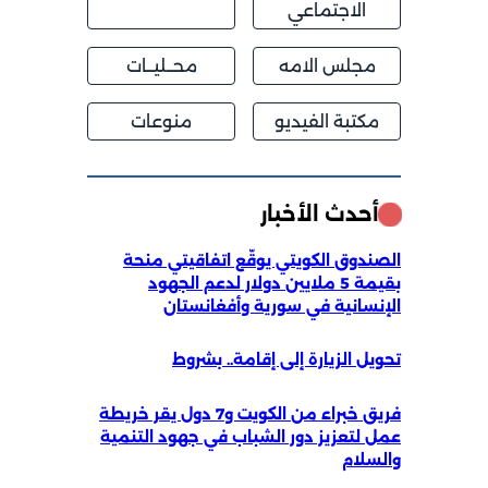
الاجتماعي
مجلس الامه
محــليــات
مكتبة الفيديو
منوعات
أحدث الأخبار
الصندوق الكويتي يوقّع اتفاقيتي منحة
بقيمة 5 ملايين دولار لدعم الجهود
الإنسانية في سورية وأفغانستان
تحويل الزيارة إلى إقامة.. بشروط
فريق خبراء من الكويت و7 دول يقر خريطة
عمل لتعزيز دور الشباب في جهود التنمية
والسلام