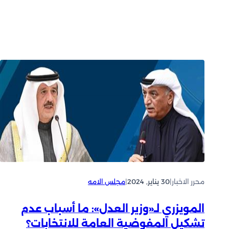
محرر الاخبار
|
30 يناير, 2024
|
مجلس الامه
المويزري لـ«وزير العدل»: ما أسباب عدم
تشكيل المفوضية العامة للانتخابات؟