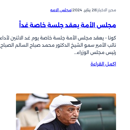
م
ش
ع
ك
محرر الاخبار
|
28 يناير, 2024
|
مجلس الامه
م
ي
ل
ل
مجلس الأمة يعقد جلسة خاصة غداً
م
ا
ن
ل
كونا – يعقد مجلس الأمة جلسة خاصة يوم غد الاثنين لأداء
ص
م
نائب الأمير سمو الشيخ الدكتور محمد صباح السالم الصباح
ا
ف
رئيس مجلس الوزراء…
ت
و
ا
ض
:
اكمل القراءة
ل
ي
م
ت
ة
ج
س
ا
ل
و
ل
س
ي
ع
ا
ق
ا
ل
:
م
أ
ل
ة
م
ا
ل
ة
ي
ل