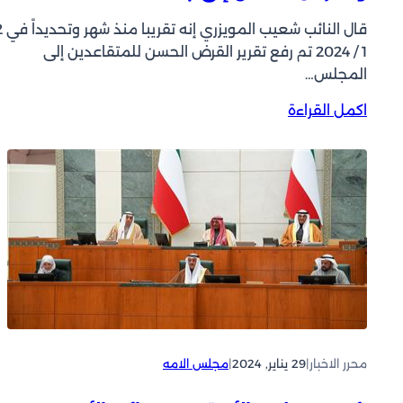
1 / 2024 تم رفع تقرير القرض الحسن للمتقاعدين إلى
المجلس…
:
اكمل القراءة
ا
ل
م
و
ي
ز
ر
ي
:
خ
ل
ا
محرر الاخبار
|
29 يناير, 2024
|
مجلس الامه
ل
ش