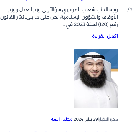
قال النائب شعيب المويزري إنه تقريبا منذ شهر وتحديداً في 2 /
وجه النائب شعيب المويزري سؤالاً إلى وزير العدل ووزير
الأوقاف والشؤون الإسلامية، نص على ما يلي: نشر القانون
رقم (120) لسنة 2023 في…
:
اكمل القراءة
ا
ل
م
و
ي
ز
ر
ي
ل
ـ
«
و
محرر الاخبار
|
29 يناير, 2024
|
مجلس الامه
ز
ي