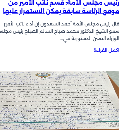
رئيس مجلس الأمة: قسم نائب الأمير من
ه
موقع الرئاسة سابقة يمكن الاستمرار عليها
ر
ت
قال رئيس مجلس الأمة أحمد السعدون إن أداء نائب الأمير
م
سمو الشيخ الدكتور محمد صباح السالم الصباح رئيس مجل
ر
الوزراء اليمين الدستورية في…
ف
ع
:
اكمل القراءة
غ
ر
ل
ئ
ا
ي
ء
س
ا
م
ل
ج
م
ل
ع
س
ي
ا
ش
ل
ة
أ
و
م