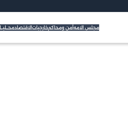
مجلس الامه
أمن ومحاكم
خارجيات
الاقتصاد
محــليــ