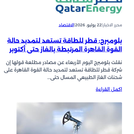
ل
ر
ن
ا
ف
ل
ط
ف
محرر الاخبار
|
22 يوليو, 2026
|
الاقتصاد
ا
ا
ل
ئ
بلومبرج: قطر للطاقة تستعد لتمديد حالة
ك
د
و
القوة القاهرة المرتبطة بالغاز حتى أكتوبر
ة
ي
د
ت
نقلت بلومبرج اليوم الأربعاء عن مصادر مطلعة قولها إن
و
ي
شركة ‌قطر للطاقة تستعد لتمديد حالة القوة القاهرة على
ن
ي
شحنات الغاز الطبيعي المسال حتى…
ت
ر
غ
:
اكمل القراءة
ت
ي
ب
ف
ي
ل
ع
ر
و
7
م
.
ب
3
ر
2