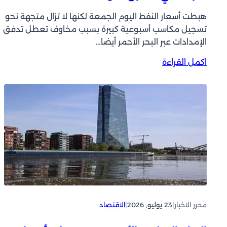
هبطت أسعار النفط اليوم الجمعة لكنها لا تزال متجهة نحو
تسجيل مكاسب أسبوعية كبيرة بسبب مخاوف تعطل تدفق ​
الإمدادات عبر البحر الأحمر أيضا…
:
اكمل القراءة
ا
ل
ن
ف
ط
ي
ت
ج
ه
ن
ح
و
محرر الاخبار
|
23 يوليو, 2026
|
الاقتصاد
م
ك