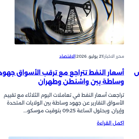
ب
ب
ي
ل
ق
ة
و
ر
ح
غ
ب
ت
ه
ذ
ى
ا
ر
ا
1
و
ل
2
ة
محرر الاخبار
|
21 يوليو, 2026
|
الاقتصاد
ي
0
أ
و
د
س
م
خفض
أسعار النفط تتراجع مع ترقب الأسواق جهود
و
ب
م
وساطة بين واشنطن وطهران
ل
و
ن
ا
ع
ذ
تراجعت أسعار النفط في تعاملات اليوم الثلاثاء مع تقييم
رً
ي
ا
ا
الأسواق التقارير عن جهود وساطة بين الولايات المتحدة
ن
س
ل
وإيران. وبحلول الساعة 09:25 بتوقيت موسكو،…
ق
ت
ل
ب
ئ
:
اكمل القراءة
ب
ل
ن
أ
ر
ق
ا
س
م