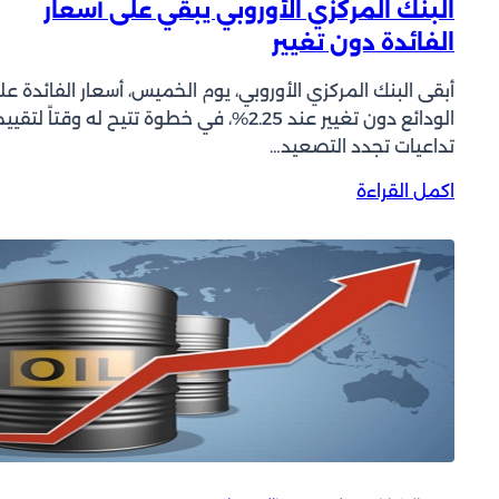
البنك المركزي الأوروبي يبقي على أسعار
ا
الفائدة دون تغيير
س
ب
أبقى البنك المركزي الأوروبي، يوم الخميس، أسعار الفائدة عل
أ
الودائع دون تغيير عند 2.25%، في خطوة تتيح له وقتاً لتقيي
س
تداعيات تجدد التصعيد…
ب
و
:
اكمل القراءة
ع
ا
ي
ل
ة
ب
م
ن
ع
ك
ا
ا
ح
ل
ت
م
د
ر
ا
ك
م
ز
ا
ي