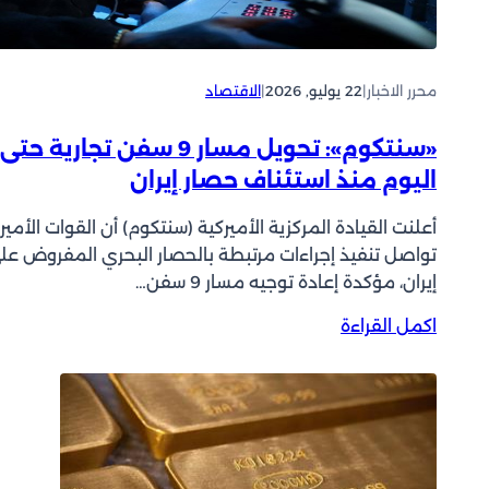
ش
و
ر
ع
ق
ن
ا
د
محرر الاخبار
|
22 يوليو, 2026
|
الاقتصاد
ل
0
أ
.
«سنتكوم»: تحويل مسار 9 سفن تجارية حتى
و
3
اليوم منذ استئناف حصار إيران
س
5
ط
1
أعلنت القيادة المركزية الأميركية (سنتكوم) أن القوات الأمير
ت
تواصل تنفيذ إجراءات مرتبطة بالحصار البحري المفروض عل
د
إيران، مؤكدة إعادة توجيه مسار 9 سفن…
ف
ع
:
اكمل القراءة
أ
«
س
س
ع
ن
ا
ت
ر
ك
ا
و
ل