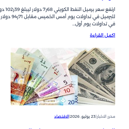
ارتفع سعر برميل النفط الكويتي 
للبرميل في تداولات يوم أمس الخميس مقابل 71ر94 دولار
في تداولات يوم أول…
:
اكمل القراءة
ا
ل
ن
ف
ط
ا
ل
ك
و
ي
ت
ي
محرر الاخبار
|
23 يوليو, 2026
|
الاقتصاد
ي
ر