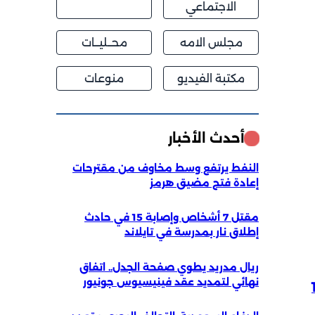
الاجتماعي
مجلس الامه
محــليــات
مكتبة الفيديو
منوعات
أحدث الأخبار
النفط يرتفع وسط مخاوف من مقترحات
إعادة فتح مضيق هرمز
مقتل 7 أشخاص وإصابة 15 في حادث
إطلاق نار بمدرسة في تايلاند
ريال مدريد يطوي صفحة الجدل.. اتفاق
نهائي لتمديد عقد فينيسيوس جونيور
102