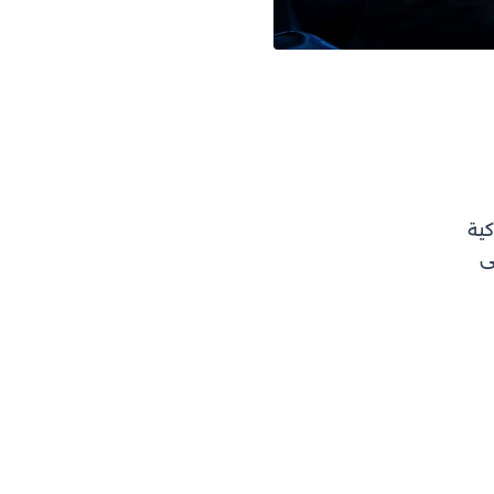
كية
ى