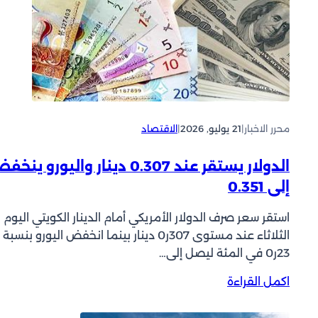
ر
ط
ي
اً
ي
د
ر
ح
ت
ا
ف
ل
ع
ة
م
ا
ع
محرر الاخبار
|
21 يوليو, 2026
|
الاقتصاد
ل
ا
ق
س
و
الدولار يستقر عند 0.307 دينار واليورو ين
ت
ة
إلى 0.351
م
ا
ر
ل
استقر سعر صرف الدولار الأمريكي أمام الدينار الكويتي اليوم
ا
ق
الثلاثاء عند مستوى 307ر0 دينار بينما انخفض اليورو بنسبة
ر
ا
23ر0 في المئة ليصل إلى…
ا
ه
ل
ر
:
اكمل القراءة
ض
ة
ا
ر
ا
ل