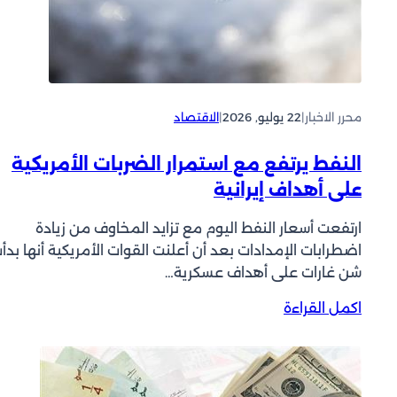
ج
د
:
و
ق
ل
ط
ا
ر
ر
ل
ل
محرر الاخبار
|
22 يوليو, 2026
|
الاقتصاد
ل
ي
ط
ب
النفط يرتفع مع استمرار الضربات الأمريكية
ا
ل
على أهداف إيرانية
ق
غ
ة
9
ارتفعت أسعار النفط اليوم مع تزايد المخاوف من زيادة
ت
4
اضطرابات الإمدادات بعد أن أعلنت القوات الأمريكية أنها ​بدأ
س
.
شن غارات على أهداف عسكرية…
ت
7
ع
1
:
اكمل القراءة
د
د
ا
ل
و
ل
ت
ل
ن
م
ا
ف
د