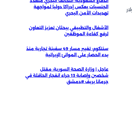
الدفاع السعودية: التحالف البحري متعدد
الجنسيات يعكس إدراكا دوليا لمواجهة
68ر7 دولار ليبلغ 39ر102 دولار
تهديدات الأمن البحري
الأشغال والتطبيقي يبحثان تعزيز التعاون
لرفع كفاءة الموظفين
سنتكوم: تغيير مسار 49 سفينة تجارية منذ
بدء الحصار على الموانئ الإيرانية
عاجل | وزارة الصحة السورية: مقتل
شخصين وإصابة 13 جراء انفجار الحافلة في
جرمانا بريف #دمشق