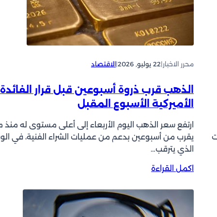
م
ن
»
ف
:
ط
ت
ل
ح
ل
و
محرر الاخبار
|
22 يوليو, 2026
|
الاقتصاد
ص
ي
ع
ل
و
الذهب قرب ذروة أسبوعين قبل قرار الفائدة
م
د
الأميركية الأسبوع المقبل
س
و
ا
س
ارتفع سعر الذهب اليوم الأربعاء إلى أعلى مستوى له ⁠منذ م
ر
ط
ت
يقرب من أسبوعين بدعم من عمليات الشراء الفنية، في ال
9
م
الذي يترقب…
س
خ
ف
ا
:
اكمل القراءة
ن
و
ا
ت
ف
ل
ج
م
ذ
ا
ن
ه
ر