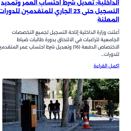
الداخلية: تعديل شرط احتساب العمر وتمديد
ف
التسجيل حتى 23 الجاري للمتقدمين للدورات
ي
المعلنة
ج
ل
ي
أعلنت وزارة الداخلية إتاحة التسجيل لجميع التخصصات
ب
الجامعية للراغبات في الالتحاق بدورة طالبات ضباط
ا
الاختصاص الدفعة (16) وتعديل شرط احتساب عمر المتقدم
ل
للدورات…
ش
:
اكمل القراءة
ي
ا
و
ل
خ
د
ل
ا
ض
خ
ب
ل
ط
ي
ا
ة
ل
:
م