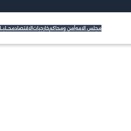
مجلس الامه
أمن ومحاكم
خارجيات
الاقتصاد
محــليــ