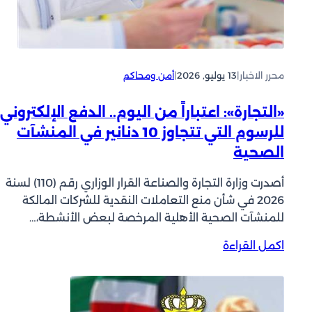
ة
ت
ل
ا
م
خ
ل
د
ط
س
ي
ر
و
محرر الاخبار
|
13 يوليو, 2026
|
أمن ومحاكم
د
ة
ر
ا
ي
ل
«التجارة»: اعتباراً من اليوم.. الدفع الإلكتروني
ة
ت
للرسوم التي تتجاوز 10 دنانير في المنشآت
ت
س
الصحية
ع
ج
ل
ي
ن
أصدرت وزارة التجارة والصناعة القرار الوزاري رقم (110) لسنة
ل
ت
2026 في شأن منع التعاملات النقدية للشركات المالكة
ح
و
للمنشآت الصحية الأهلية المرخصة لبعض الأنشطة،…
ت
ر
ى
:
اكمل القراءة
ط
2
«
خ
3
ا
ل
ا
ل
ي
ل
ت
ة