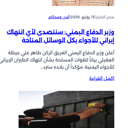
ي
ل
ة
ى
ي
م
محرر الاخبار
|
13 يوليو, 2026
|
أمن ومحاكم
ب
ح
ح
ل
وزير الدفاع اليمني: سنتصدى لأي انتهاك
ث
م
إيراني للأجواء بكل الوسائل المتاحة
م
ج
ع
و
أعلن وزير الدفاع اليمني الفريق الركن طاهر علي عيظة
م
ه
العقيلي بياناً للقوات المسلحة بشأن انتهاك الطيران الإيراني
س
ر
ؤ
للأجواء اليمنية، مؤكداً أن بلاده سترد…
ا
و
ت
:
اكمل القراءة
ل
ف
و
ي
ي
ز
ا
ج
ي
ل
ل
ر
ن
ي
ا
ق
ب
ل
ل
ا
د
و
ل