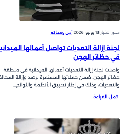
ف
ا
ش
ا
ل
ي
ع
ج
و
ا
م
خ
ل
ا
محرر الاخبار
|
13 يوليو, 2026
|
أمن ومحاكم
ي
ر
م
ك
لجنة إزالة التعديات تواصل أعمالها الميداني
ن
ا
في حظائر الهجن
ي
ل
:
س
واصلت لجنة إزالة التعديات أعمالها الميدانية في منطقة
س
ع
حظائر الهجن، ضمن حملاتها المستمرة لرصد وإزالة المخالف
ن
و
والتعديات، وذلك في إطار تطبيق الأنظمة واللوائح…
ت
د
ص
ي
:
اكمل القراءة
د
ة
ل
ى
ت
ج
ل
ع
ن
أ
ز
ة
ي
ي
إ
ا