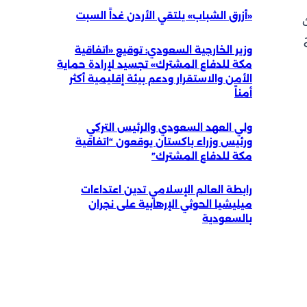
«أزرق الشباب» يلتقي الأردن غداً السبت
وزير الخارجية السعودي: توقيع «اتفاقية
مكة للدفاع المشترك» تجسيد لإرادة حماية
الأمن والاستقرار ودعم بيئة إقليمية أكثر
أمناً
ولي العهد السعودي والرئيس التركي
ورئيس وزراء باكستان يوقعون “اتفاقية
مكة للدفاع المشترك”
رابطة العالم الإسلامي تدين اعتداءات
ميليشيا الحوثي الإرهابية على نجران
بالسعودية