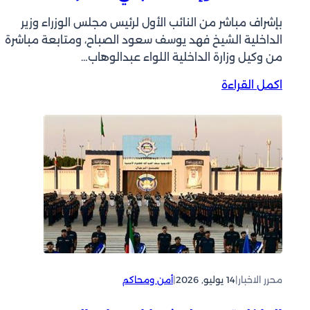
بإشراف مباشر من النائب الأول لرئيس مجلس الوزراء وزير
الداخلية الشيخ فهد يوسف سعود الصباح، ومتابعة مباشرة
من وكيل وزارة الداخلية اللواء عبدالوهاب…
:
اكمل القراءة
ح
م
ل
ة
أ
م
ن
ي
ة
م
و
س
محرر الاخبار
|
14 يوليو, 2026
|
أمن ومحاكم
ع
ة