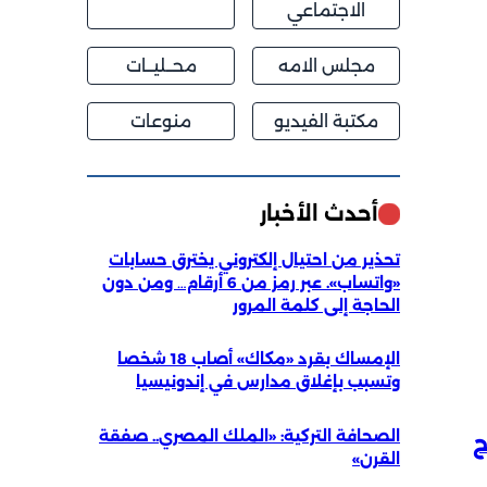
الاجتماعي
مجلس الامه
محــليــات
مكتبة الفيديو
منوعات
أحدث الأخبار
تحذير من احتيال إلكتروني يخترق حسابات
«واتساب». عبر رمز من 6 أرقام… ومن دون
الحاجة إلى كلمة المرور
الإمساك بقرد «مكاك» أصاب 18 شخصا
وتسبب بإغلاق مدارس في إندونيسيا
الصحافة التركية: «الملك المصري.. صفقة
ح
القرن»