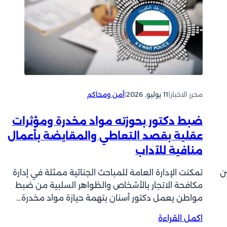
ز
ز
ن
ا
ا
ت
ل
ل
ه
ت
ة
ا
ع
ا
ك
ا
ل
إ
و
ت
ي
ن
ع
ر
محرر الاخبار
|
11 يوليو, 2026
|
أمن ومحاكم
ف
د
ا
ي
ي
ن
ا
ضبط دكتور بحوزته مواد مخدرة ومؤثرات
ا
ي
ل
ت
عقلية بقصد التعاطي والمقايضة بأعمال
ل
ن
ت
منافية للآداب
ل
ق
و
أ
ل
ا
ن
تمكنت الإدارة العامة للمباحث الجنائية ممثلة في إدارة
ج
ا
ص
مكافحة الاتجار بالأشخاص والظواهر السلبية من ضبط
و
ل
ل
ا
مواطن يعمل دكتور أسنان بتهمة حيازة مواد مخدرة…
ب
أ
ء
ر
ع
:
اكمل القراءة
ب
ي