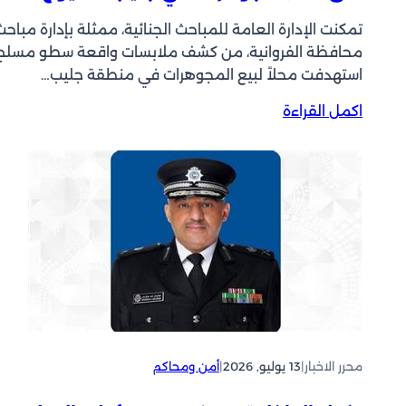
تمكنت الإدارة العامة للمباحث الجنائية، ممثلة بإدارة مباحث
محافظة الفروانية، من كشف ملابسات واقعة سطو مسلح
استهدفت محلاً لبيع المجوهرات في منطقة جليب…
:
اكمل القراءة
ا
ل
د
ا
خ
ل
ي
ة
:
ض
ب
ط
محرر الاخبار
|
13 يوليو, 2026
|
أمن ومحاكم
م
ت