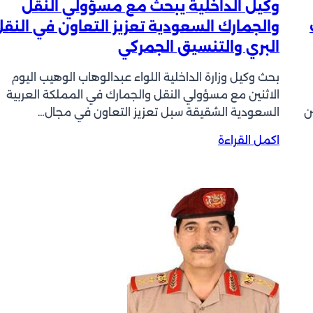
وكيل الداخلية يبحث مع مسؤولي النقل
ه
والجمارك السعودية تعزيز التعاون في النق
م
ي
البري والتنسيق الجمركي
ن
ب
بحث وكيل وزارة الداخلية اللواء عبدالوهاب الوهيب اليوم
ا
الاثنين مع مسؤولي النقل والجمارك في المملكة العربية
ر
ين
السعودية الشقيقة سبل تعزيز التعاون في مجال…
ت
:
اكمل القراءة
ك
و
ا
ك
ب
ي
س
ل
ط
ا
و
ل
م
د
س
ا
ل
خ
ح
ل
ع