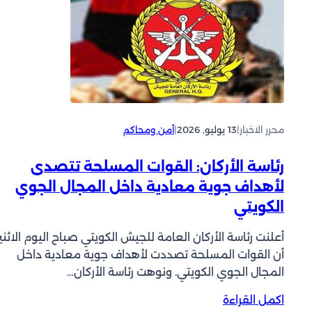
ج
ج
م
ا
ا
ر
ر
ر
ت
ي
ة
ب
ل
»
ط
ل
:
ة
م
ا
ب
ت
ع
ت
محرر الاخبار
|
13 يوليو, 2026
|
أمن ومحاكم
ق
ت
ن
د
ب
ظ
رئاسة الأركان: القوات المسلحة تتصدى
م
ا
ي
ي
لأهداف جوية معادية داخل المجال الجوي
ر
م
ن
الكويتي
اً
د
ل
م
ا
ل
ن
أعلنت رئاسة الأركان العامة للجيش الكويتي صباح اليوم الاثني
ع
د
ا
أن القوات المسلحة تصددت لأهداف جوية معادية داخل
ش
و
ل
ف
المجال الجوي الكويتي. ونوهت رئاسة الأركان…
ر
ي
ي
ا
:
اكمل القراءة
و
ت
ت